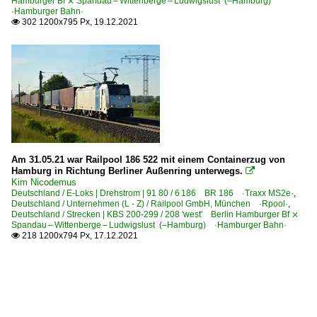
Hamburger Bf ⨯ Spandau – Wittenberge – Ludwigslust (–Hamburg)
·Hamburger Bahn·
302 1200x795 Px, 19.12.2021

Am 31.05.21 war Railpool 186 522 mit einem Containerzug von
Hamburg in Richtung Berliner Außenring unterwegs.

Kim Nicodemus
Deutschland / E-Loks | Drehstrom | 91 80 / 6 186 BR 186 ·Traxx MS2e·
,
Deutschland / Unternehmen (L - Z) / Railpool GmbH, München ·Rpool·
,
Deutschland / Strecken | KBS 200-299 / 208 'west' Berlin Hamburger Bf ⨯
Spandau – Wittenberge – Ludwigslust (–Hamburg) ·Hamburger Bahn·
218 1200x794 Px, 17.12.2021
