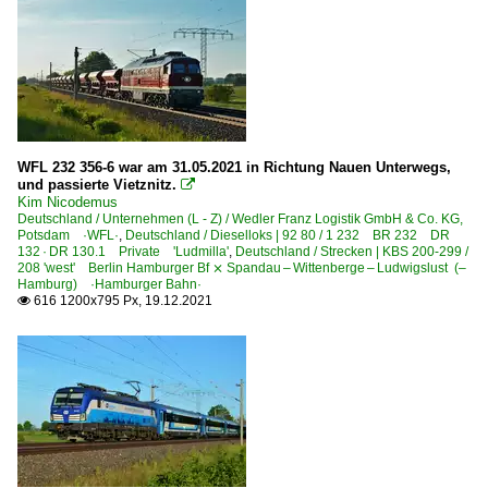
WFL 232 356-6 war am 31.05.2021 in Richtung Nauen Unterwegs,
und passierte Vietznitz.

Kim Nicodemus
Deutschland / Unternehmen (L - Z) / Wedler Franz Logistik GmbH & Co. KG,
Potsdam ·WFL·
,
Deutschland / Dieselloks | 92 80 / 1 232 BR 232 DR
132 · DR 130.1 Private 'Ludmilla'
,
Deutschland / Strecken | KBS 200-299 /
208 'west' Berlin Hamburger Bf ⨯ Spandau – Wittenberge – Ludwigslust (–
Hamburg) ·Hamburger Bahn·
616 1200x795 Px, 19.12.2021
