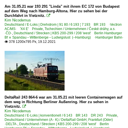
Am 31.05.21 war 193 291 "Linda" mit ihrem EC 172 von Budapest
auf dem Weg nach Hamburg-Altona. Hier zu sehen bei der
Durchfahrt in Vietznitz.

Kim Nicodemus
Deutschland / E-Loks | Drehstrom | 91 80 / 6 193 ¦ 7 193 BR 193 ·Vectron
AC/MS· 'X4 E' Private
,
Tschechien / Unternehmen / České dráhy, a.s.
·ČD·
,
Deutschland / Strecken | KBS 200-299 / 208 'west' Berlin Hamburger
Bf ⨯ Spandau – Wittenberge – Ludwigslust (–Hamburg) ·Hamburger Bahn·
378 1200x795 Px, 19.12.2021

DeltaRail 243 864-6 war am 31.05.21 mit leeren Containerwagen auf
dem weg in Richtung Berliner Außenring. Hier zu sehen in
Vietznitz.

Kim Nicodemus
Deutschland / E-Loks | konventionell / 6 143 BR 143 DR 243 Private
,
Deutschland / Unternehmen (A - K) / DeltaRail GmbH, Frankfurt (Oder)
·DELTA·
,
Deutschland / Strecken | KBS 200-299 / 208 'west' Berlin