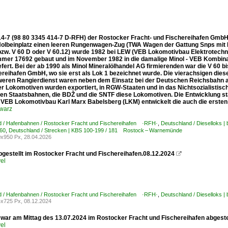
14-7 (98 80 3345 414-7 D-RFH) der Rostocker Fracht- und Fischereihafen GmbH,
olbeinplatz einen leeren Rungenwagen-Zug (TWA Wagen der Gattung Snps mit
(bzw. V 60 D oder V 60.12) wurde 1982 bei LEW (VEB Lokomotivbau Elektrotech
mer 17692 gebaut und im November 1982 in die damalige Minol - VEB Kombinat 
efert. Bei der ab 1990 als Minol Mineralölhandel AG firmierenden war die V 60 b
ereihafen GmbH, wo sie erst als Lok 1 bezeichnet wurde. Die vierachsigen dies
weren Rangierdienst waren neben dem Einsatz bei der Deutschen Reichsbahn a
r Lokomotiven wurden exportiert, in RGW-Staaten und in das Nichtsozialistisch
en Staatsbahnen, die BDŽ und die SNTF diese Lokomotiven. Die Entwicklung st
VEB Lokomotivbau Karl Marx Babelsberg (LKM) entwickelt die auch die ersten 
warz
d / Hafenbahnen / Rostocker Fracht und Fischereihafen ·RFH·
,
Deutschland / Dieselloks |
60
,
Deutschland / Strecken | KBS 100-199 / 181 Rostock – Warnemünde
x950 Px, 28.04.2026
bgestellt im Rostocker Fracht und Fischereihafen.08.12.2024

el
d / Hafenbahnen / Rostocker Fracht und Fischereihafen ·RFH·
,
Deutschland / Dieselloks 
x725 Px, 08.12.2024
 war am Mittag des 13.07.2024 im Rostocker Fracht und Fischereihafen abgestel
el