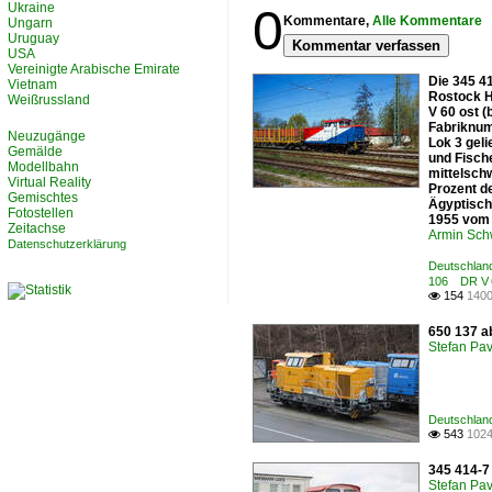
Ukraine
0
Kommentare,
Alle Kommentare
Ungarn
Uruguay
Kommentar verfassen
USA
Vereinigte Arabische Emirate
Die 345 4
Vietnam
Rostock H
Weißrussland
V 60 ost 
Fabriknum
Neuzugänge
Lok 3 geli
Gemälde
und Fisch
Modellbahn
mittelsch
Virtual Reality
Prozent de
Gemischtes
Ägyptisch
Fotostellen
1955 vom 
Zeitachse
Armin Sch
Datenschutzerklärung
Deutschlan
106 DR V 
154
1400

650 137 a
Stefan Pav
Deutschlan
543
1024

345 414-7
Stefan Pav