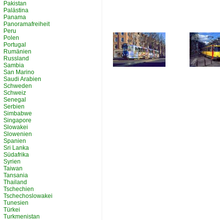
Pakistan
Palästina
Panama
Panoramafreiheit
Peru
Polen
Portugal
Rumänien
Russland
Sambia
San Marino
Saudi Arabien
Schweden
Schweiz
Senegal
Serbien
Simbabwe
Singapore
Slowakei
Slowenien
Spanien
Sri Lanka
Südafrika
Syrien
Taiwan
Tansania
Thailand
Tschechien
Tschechoslowakei
Tunesien
Türkei
Turkmenistan