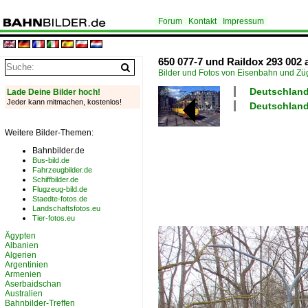
Forum
Kontakt
Impressum
650 077-7 und Raildox 293 002 
Bilder und Fotos von Eisenbahn und Z
Deutschland
Lade Deine Bilder hoch!
Jeder kann mitmachen, kostenlos!
Deutschland 
Weitere Bilder-Themen:
Bahnbilder.de
Bus-bild.de
Fahrzeugbilder.de
Schiffbilder.de
Flugzeug-bild.de
Staedte-fotos.de
Landschaftsfotos.eu
Tier-fotos.eu
Ägypten
Albanien
Algerien
Argentinien
Armenien
Aserbaidschan
Australien
Bahnbilder-Treffen