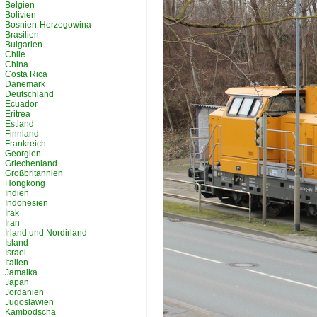
Belgien
Bolivien
Bosnien-Herzegowina
Brasilien
Bulgarien
Chile
China
Costa Rica
Dänemark
Deutschland
Ecuador
Eritrea
Estland
Finnland
Frankreich
Georgien
Griechenland
Großbritannien
Hongkong
Indien
Indonesien
Irak
Iran
Irland und Nordirland
Island
Israel
Italien
Jamaika
Japan
Jordanien
Jugoslawien
Kambodscha