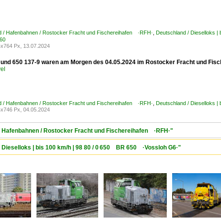
d / Hafenbahnen / Rostocker Fracht und Fischereihafen ·RFH·
,
Deutschland / Dieselloks |
60
x764 Px, 13.07.2024
 und 650 137-9 waren am Morgen des 04.05.2024 im Rostocker Fracht und Fisch
el
d / Hafenbahnen / Rostocker Fracht und Fischereihafen ·RFH·
,
Deutschland / Dieselloks 
x746 Px, 04.05.2024
 / Hafenbahnen / Rostocker Fracht und Fischereihafen ·RFH·"
/ Dieselloks | bis 100 km/h | 98 80 / 0 650 BR 650 ·Vossloh G6·"