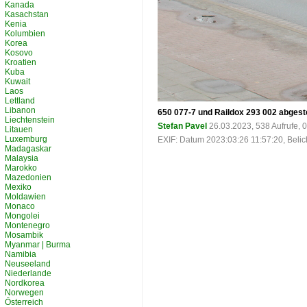
Kanada
Kasachstan
Kenia
Kolumbien
Korea
Kosovo
Kroatien
Kuba
Kuwait
Laos
Lettland
Libanon
650 077-7 und Raildox 293 002 abgeste
Liechtenstein
Stefan Pavel
26.03.2023, 538 Aufrufe,
Litauen
Luxemburg
EXIF: Datum 2023:03:26 11:57:20, Belic
Madagaskar
Malaysia
Marokko
Mazedonien
Mexiko
Moldawien
Monaco
Mongolei
Montenegro
Mosambik
Myanmar | Burma
Namibia
Neuseeland
Niederlande
Nordkorea
Norwegen
Österreich