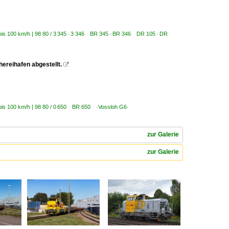
 bis 100 km/h | 98 80 / 3 345 · 3 346 BR 345 · BR 346 DR 105 · DR
ereihafen abgestellt.

| bis 100 km/h | 98 80 / 0 650 BR 650 ·Vossloh G6·
zur Galerie
zur Galerie