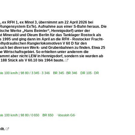
 ex RFH 1, ex Minol 3, übernimmt am 22 April 2026 bei
 Rungensystem ExTe). Aufnahme aus einer S-Bahn heraus. Die
nische Werke „Hans Beimler“, Hennigsdorf) unter der
Mineralöl und Oleum Berlin für das Tanklager Rostock als
is 1995 und ging dann im April an die RFH - Rostocker Fracht-
elhydraulischen Rangierlokomotiven V 60 D für den
uch bei diversen Werk- und Grubenbahnen zu finden. Etwa 25
e Wirtschaftsgebiet. So erhielten unter anderem die
ammt aber nicht LEW in Hennigsdorf, sondern sie wurden ab
188 Stück als V 60.10 bis 1964 baute.

 bis 100 km/h | 98 80 / 3 345 · 3 346 BR 345 · BR 346 DR 105 · DR
| bis 100 km/h | 98 80 / 0 650 BR 650 ·Vossloh G6·
lt.
