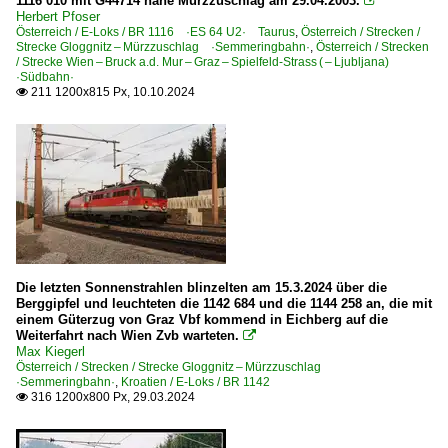
1116 010 mit G44714 nahe Mürzzuschlag am 29.04.2003.

Herbert Pfoser
Österreich / E-Loks / BR 1116 ·ES 64 U2· Taurus
,
Österreich / Strecken /
Strecke Gloggnitz – Mürzzuschlag ·Semmeringbahn·
,
Österreich / Strecken
/ Strecke Wien – Bruck a.d. Mur – Graz – Spielfeld-Strass ( – Ljubljana)
·Südbahn·
211 1200x815 Px, 10.10.2024

Die letzten Sonnenstrahlen blinzelten am 15.3.2024 über die
Berggipfel und leuchteten die 1142 684 und die 1144 258 an, die mit
einem Güterzug von Graz Vbf kommend in Eichberg auf die
Weiterfahrt nach Wien Zvb warteten.

Max Kiegerl
Österreich / Strecken / Strecke Gloggnitz – Mürzzuschlag
·Semmeringbahn·
,
Kroatien / E-Loks / BR 1142
316 1200x800 Px, 29.03.2024
