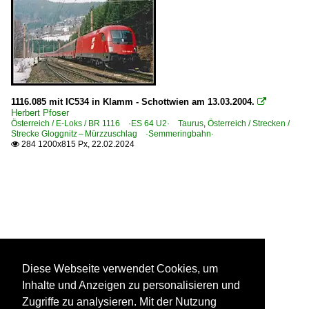
1116.085 mit IC534 in Klamm - Schottwien am 13.03.2004.

Herbert Pfoser
Österreich / E-Loks / BR 1116 ·ES 64 U2· Taurus
,
Österreich / Strecken /
Strecke Gloggnitz – Mürzzuschlag ·Semmeringbahn·
284 1200x815 Px, 22.02.2024

Diese Webseite verwendet Cookies, um
Inhalte und Anzeigen zu personalisieren und
Zugriffe zu analysieren. Mit der Nutzung