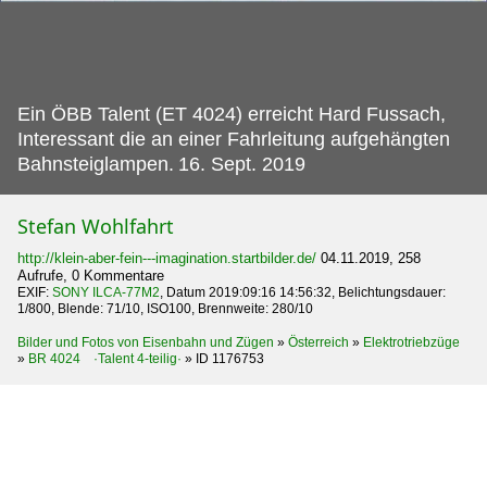
Ein ÖBB Talent (ET 4024) erreicht Hard Fussach,
Interessant die an einer Fahrleitung aufgehängten
Bahnsteiglampen.
16. Sept. 2019
Stefan Wohlfahrt
http://klein-aber-fein---imagination.startbilder.de/
04.11.2019, 258
Aufrufe, 0 Kommentare
EXIF:
SONY ILCA-77M2
, Datum 2019:09:16 14:56:32, Belichtungsdauer:
1/800, Blende: 71/10, ISO100, Brennweite: 280/10
Bilder und Fotos von Eisenbahn und Zügen
»
Österreich
»
Elektrotriebzüge
»
BR 4024 ·Talent 4-teilig·
»
ID 1176753