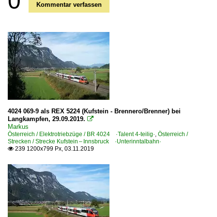
0
Kommentar verfassen
4024 069-9 als REX 5224 (Kufstein - Brennero/Brenner) bei
Langkampfen, 29.09.2019.

Markus
Österreich / Elektrotriebzüge / BR 4024 ·Talent 4-teilig·
,
Österreich /
Strecken / Strecke Kufstein – Innsbruck ·Unterinntalbahn·
239 1200x799 Px, 03.11.2019
