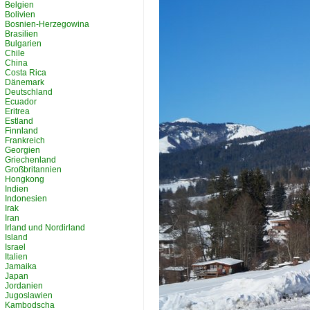
Belgien
Bolivien
Bosnien-Herzegowina
Brasilien
Bulgarien
Chile
China
Costa Rica
Dänemark
Deutschland
Ecuador
Eritrea
Estland
Finnland
Frankreich
Georgien
Griechenland
Großbritannien
Hongkong
Indien
Indonesien
Irak
Iran
Irland und Nordirland
Island
Israel
Italien
Jamaika
Japan
Jordanien
Jugoslawien
Kambodscha