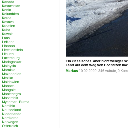
Kanada
Kasachstan
Kenia
Kolumbien
Korea
Kosovo
Kroatien
Kuba
Kuwait
Laos
Lettland
Libanon
Liechtenstein
Litauen
Luxemburg
Ein klassisches, aber nicht weniger s
Madagaskar
Fahrt auf dem Weg von Hochfilzen nac
Malaysia
Marokko
Markus
10.02.2020, 346 Aufrufe, 0 Ko
Mazedonien
Mexiko
Moldawien
Monaco
Mongolei
Montenegro
Mosambik
Myanmar | Burma
Namibia
Neuseeland
Niederlande
Nordkorea
Norwegen
Österreich