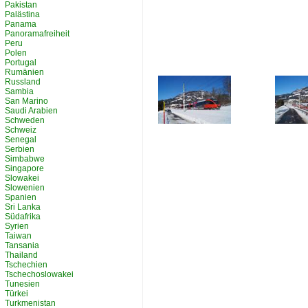
Pakistan
Palästina
Panama
Panoramafreiheit
Peru
Polen
Portugal
Rumänien
Russland
Sambia
San Marino
Saudi Arabien
Schweden
Schweiz
Senegal
Serbien
Simbabwe
Singapore
Slowakei
Slowenien
Spanien
Sri Lanka
Südafrika
Syrien
Taiwan
Tansania
Thailand
Tschechien
Tschechoslowakei
Tunesien
Türkei
Turkmenistan