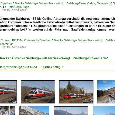
/ Strecken / Strecke Salzburg – Zell am See – Wörgl ·Salzburg-Tiroler-Bahn·
,
Österreich / 
r / IR InterRegio-Züge
x837 Px, 28.04.2026
ürzung der Salzburger S3 bis Golling-Abtenau verbindet die neu geschaffene Li
lation kommen unterschiedliche Fahrbetriebsmittel zum Einsatz, neben den Ne
arnituren und einer 1144 geführt. Eine dieser Leistungen ist der R 1514, der 
ennengebirge bei Pfarrwerfen auf der Fahrt nach Saalfelden aufgenommen wer
/ E-Loks / BR 1144
,
Österreich / Strecken / Strecke Salzburg – Zell am See – Wörgl ·Salzbu
rkehrszüge
x805 Px, 02.03.2026
Strecken / Strecke Salzburg – Zell am See – Wörgl ·Salzburg-Tiroler-Bahn·"
lektrotriebzüge / BR 4024 ·Talent 4-teilig·"