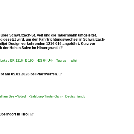
 über Schwarzach-St. Veit und die Tauernbahn umgeleitet.
ng gesetzt wird, um den Fahrtrichtungswechsel in Schwarzach-
ailjet-Design verkehrenden 1216 016 angeführt. Kurz vor
it der Hohen Salve im Hintergrund.

E-Loks / BR 1216 · E 190 ·ES 64 U4· Taurus railjet
bf am 05.01.2026 bei Pfarrwerfen.

Zell am See – Wörgl ·Salzburg-Tiroler-Bahn·
,
Deutschland /
berndorf in Tirol.
