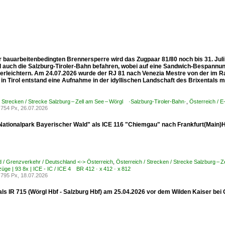
 bauarbeitenbedingten Brennersperre wird das Zugpaar 81/80 noch bis 31. Juli
d auch die Salzburg-Tiroler-Bahn befahren, wobei auf eine Sandwich-Bespannu
zu erleichtern. Am 24.07.2026 wurde der RJ 81 nach Venezia Mestre von der im R
in Tirol entstand eine Aufnahme in der idyllischen Landschaft des Brixentals m
/ Strecken / Strecke Salzburg – Zell am See – Wörgl ·Salzburg-Tiroler-Bahn·
,
Österreich / 
754 Px, 26.07.2026
Nationalpark Bayerischer Wald" als ICE 116 "Chiemgau" nach Frankfurt(Main)H
 / Grenzverkehr / Deutschland <-> Österreich
,
Österreich / Strecken / Strecke Salzburg – 
züge | 93 8x | ICE - IC / ICE 4 BR 412 · x 412 · x 812
795 Px, 18.07.2026
ls IR 715 (Wörgl Hbf - Salzburg Hbf) am 25.04.2026 vor dem Wilden Kaiser bei O