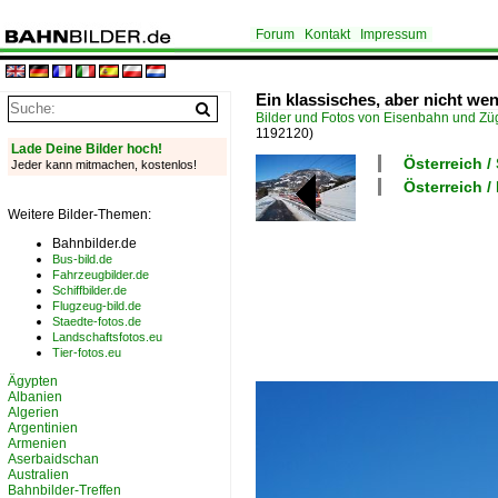
Forum
Kontakt
Impressum
Ein klassisches, aber nicht wen
Bilder und Fotos von Eisenbahn und Z
1192120)
Lade Deine Bilder hoch!
Österreich /
Jeder kann mitmachen, kostenlos!
Österreich /
Weitere Bilder-Themen:
Bahnbilder.de
Bus-bild.de
Fahrzeugbilder.de
Schiffbilder.de
Flugzeug-bild.de
Staedte-fotos.de
Landschaftsfotos.eu
Tier-fotos.eu
Ägypten
Albanien
Algerien
Argentinien
Armenien
Aserbaidschan
Australien
Bahnbilder-Treffen