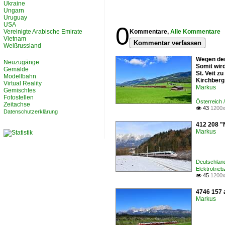
Ukraine
Ungarn
Uruguay
USA
0
Vereinigte Arabische Emirate
Kommentare,
Alle Kommentare
Vietnam
Kommentar verfassen
Weißrussland
Wegen der
Neuzugänge
Somit wir
Gemälde
St. Veit 
Modellbahn
Kirchberg 
Virtual Reality
Markus
Gemischtes
Fotostellen
Österreich 
Zeitachse
43
1200x

Datenschutzerklärung
412 208 "
Markus
Deutschland
Elektrotrieb
45
1200x

4746 157 a
Markus