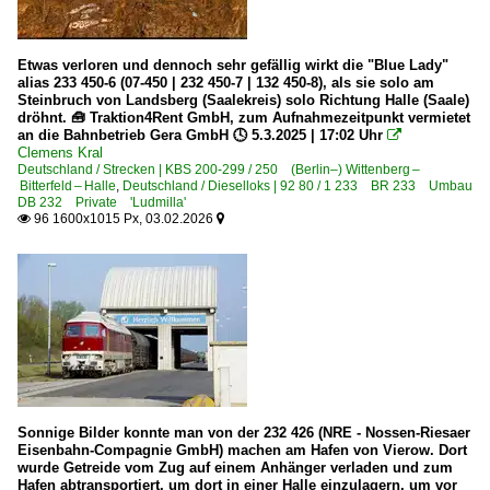
Unternehmen (L - Z)
Leipziger Eisenbahnverkehrsgesellschaft mbH ·LEG·
Etwas verloren und dennoch sehr gefällig wirkt die "Blue Lady"
alias 233 450-6 (07-450 | 232 450-7 | 132 450-8), als sie solo am
Nossen-Riesaer Eisenbahn-Compagnie (NRE) GmbH ·NR
Steinbruch von Landsberg (Saalekreis) solo Richtung Halle (Saale)
dröhnt. 🧰 Traktion4Rent GmbH, zum Aufnahmezeitpunkt vermietet
Schienen Güter Logistik GmbH, Rangsdorf ·SGL·
an die Bahnbetrieb Gera GmbH 🕓 5.3.2025 | 17:02 Uhr

Clemens Kral
TrainLog GmbH, Germersheim i.d. Pfalz ·TLVG·
Deutschland / Strecken | KBS 200-299 / 250 (Berlin–) Wittenberg –
Bitterfeld – Halle
Traktion4Rent GmbH, Saalburg-Ebersdorf ·TFR·
,
Deutschland / Dieselloks | 92 80 / 1 233 BR 233 Umbau
DB 232 Private 'Ludmilla'
Wedler Franz Logistik GmbH & Co. KG, Potsdam ·WFL·
96 1600x1015 Px, 03.02.2026


Werksbahnen
Anschlussbahn Berlin-Mariendorf Gaswerk - Motzener Str
Sonnige Bilder konnte man von der 232 426 (NRE - Nossen-Riesaer
Eisenbahn-Compagnie GmbH) machen am Hafen von Vierow. Dort
wurde Getreide vom Zug auf einem Anhänger verladen und zum
Hafen abtransportiert, um dort in einer Halle einzulagern, um vor