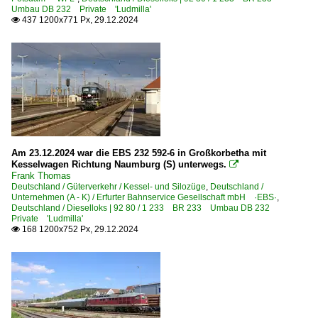
Umbau DB 232 Private 'Ludmilla'
437 1200x771 Px, 29.12.2024

Am 23.12.2024 war die EBS 232 592-6 in Großkorbetha mit
Kesselwagen Richtung Naumburg (S) unterwegs.

Frank Thomas
Deutschland / Güterverkehr / Kessel- und Silozüge
,
Deutschland /
Unternehmen (A - K) / Erfurter Bahnservice Gesellschaft mbH ·EBS·
,
Deutschland / Dieselloks | 92 80 / 1 233 BR 233 Umbau DB 232
Private 'Ludmilla'
168 1200x752 Px, 29.12.2024
