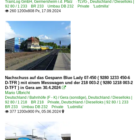
TrainLog GmbH, Germersheim i.d. Pfalz ·TLVG·
,
Deutschland / Dieselloks |
92 80 / 1 233 BR 233 Umbau DB 232 Private 'Ludmilla'
260 1200x808 Px, 17.09.2024

Nachschuss auf das Gespann Blue Lady 07-450 ( 9280 1233 450-6
D-TFR ) mit einem Messwagen und der 218 003-2 ( 9280 1218 003-2
D-TFT ) in Gera am 30.4.2024

Mario Ulbricht
Deutschland / Bahnhöfe (F - K) / Gera (sonstige)
,
Deutschland / Dieselloks |
92 80 / 1 218 BR 218 Private
,
Deutschland / Dieselloks | 92 80 / 1 233
BR 233 Umbau DB 232 Private 'Ludmilla'
377 1200x900 Px, 05.06.2024

