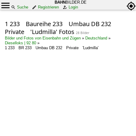
BAHN
BILDER.DE
Suche
Registrieren
Login
1 233 Baureihe 233 Umbau DB 232
Private 'Ludmilla' Fotos
28 Bilder
Bilder und Fotos von Eisenbahn und Zügen
»
Deutschland
»
Dieselloks | 92 80
»
1 233 BR 233 Umbau DB 232 Private 'Ludmilla'