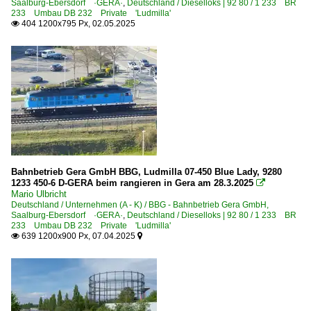
Saalburg-Ebersdorf ·GERA·
,
Deutschland / Dieselloks | 92 80 / 1 233 BR
233 Umbau DB 232 Private 'Ludmilla'
404 1200x795 Px, 02.05.2025

Bahnbetrieb Gera GmbH BBG, Ludmilla 07-450 Blue Lady, 9280
1233 450-6 D-GERA beim rangieren in Gera am 28.3.2025

Mario Ulbricht
Deutschland / Unternehmen (A - K) / BBG - Bahnbetrieb Gera GmbH,
Saalburg-Ebersdorf ·GERA·
,
Deutschland / Dieselloks | 92 80 / 1 233 BR
233 Umbau DB 232 Private 'Ludmilla'
639 1200x900 Px, 07.04.2025

