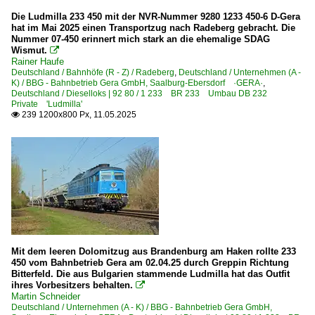
Die Ludmilla 233 450 mit der NVR-Nummer 9280 1233 450-6 D-Gera
hat im Mai 2025 einen Transportzug nach Radeberg gebracht. Die
Nummer 07-450 erinnert mich stark an die ehemalige SDAG
Wismut.

Rainer Haufe
Deutschland / Bahnhöfe (R - Z) / Radeberg
,
Deutschland / Unternehmen (A -
K) / BBG - Bahnbetrieb Gera GmbH, Saalburg-Ebersdorf ·GERA·
,
Deutschland / Dieselloks | 92 80 / 1 233 BR 233 Umbau DB 232
Private 'Ludmilla'
239 1200x800 Px, 11.05.2025

Mit dem leeren Dolomitzug aus Brandenburg am Haken rollte 233
450 vom Bahnbetrieb Gera am 02.04.25 durch Greppin Richtung
Bitterfeld. Die aus Bulgarien stammende Ludmilla hat das Outfit
ihres Vorbesitzers behalten.

Martin Schneider
Deutschland / Unternehmen (A - K) / BBG - Bahnbetrieb Gera GmbH,