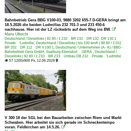
Berlin Lichtenberg
Bahnhöfe (F - K)
Bahnbetrieb Gera BBG V100-03, 9880 3202 655-7 D-GERA bringt am
18.5.2026 die beiden Ludmillas 232 701-3 und 233 450-6
Gera Hbf ·UG·
nachhause. Hier ist der LZ rückwärts auf dem Weg ins BW.

Mario Ulbricht
Gera (sonstige)
Deutschland / Dieselloks | 92 80 / 1 232 BR 232 DR 132 · DR 130.1
Private 'Ludmilla'
,
Deutschland / Dieselloks | bis 100 km/h | 98 80 / 3 202
BR 202 DR 112 DR V 100.1
,
Deutschland / Unternehmen (A - K) / BBG -
Bahnhöfe (L - Q)
Bahnbetrieb Gera GmbH, Saalburg-Ebersdorf ·GERA·
,
Deutschland /
Dieselloks | 92 80 / 1 233 BR 233 Umbau DB 232 Private 'Ludmilla'
Meiningen ·UM·
57 1200x900 Px, 12.06.2026


Bahnhöfe (R - Z)
Radeberg
Bahntechnische Anlagen und Kunstbauten
Stellwerke
Dampfloks
V 300 18 der SGL bei den Bauarbeiten zwischen Riem und Markt
Schwaben. Hier arbeitet sie sich gerade im Schneckentempo
voran. Feldkirchen am 14.5.26.
BR 52.8 DR 52.8 ·DR-Rekolok·
