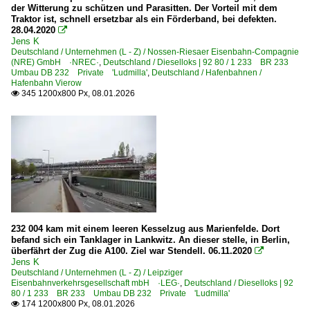
der Witterung zu schützen und Parasitten. Der Vorteil mit dem
Traktor ist, schnell ersetzbar als ein Förderband, bei defekten.
28.04.2020

Jens K
Deutschland / Unternehmen (L - Z) / Nossen-Riesaer Eisenbahn-Compagnie
(NRE) GmbH ·NREC·
,
Deutschland / Dieselloks | 92 80 / 1 233 BR 233
Umbau DB 232 Private 'Ludmilla'
,
Deutschland / Hafenbahnen /
Hafenbahn Vierow
345 1200x800 Px, 08.01.2026

232 004 kam mit einem leeren Kesselzug aus Marienfelde. Dort
befand sich ein Tanklager in Lankwitz. An dieser stelle, in Berlin,
überfährt der Zug die A100. Ziel war Stendell. 06.11.2020

Jens K
Deutschland / Unternehmen (L - Z) / Leipziger
Eisenbahnverkehrsgesellschaft mbH ·LEG·
,
Deutschland / Dieselloks | 92
80 / 1 233 BR 233 Umbau DB 232 Private 'Ludmilla'
174 1200x800 Px, 08.01.2026
