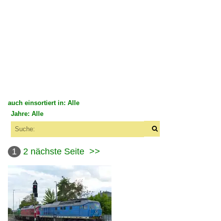
auch einsortiert in: Alle
Jahre: Alle
×
×
Alle Kategorien
Alle Jahre
Deutschland
1
2
nächste Seite
>>
2020
Bahnbetriebswerke
2020
Bw Gera
2024
2025
Bahnhöfe (A - E)
2026