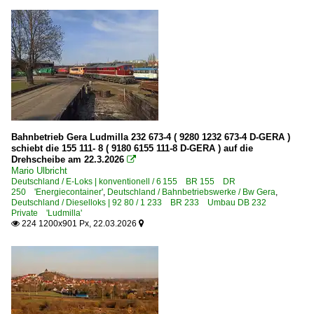
Güterverkehr
Kessel- und Silozüge
Hafenbahnen
Hafenbahn Vierow
Strecken | KBS 200-299
Bahnbetrieb Gera Ludmilla 232 673-4 ( 9280 1232 673-4 D-GERA )
250 (Berlin–) Wittenberg – Bitterfeld – Halle
schiebt die 155 111- 8 ( 9180 6155 111-8 D-GERA ) auf die
Drehscheibe am 22.3.2026

Mario Ulbricht
Strecken | KBS 800-999
Deutschland / E-Loks | konventionell / 6 155 BR 155 DR
250 'Energiecontainer'
,
Deutschland / Bahnbetriebswerke / Bw Gera
,
800 Würzburg – Gemünden – Aschaffenburg ·Main-Spes
Deutschland / Dieselloks | 92 80 / 1 233 BR 233 Umbau DB 232
Private 'Ludmilla'
940 (München–) München Ost – Markt Schwaben – Mühld
224 1200x901 Px, 22.03.2026


Unternehmen (A - K)
BBG - Bahnbetrieb Gera GmbH, Saalburg-Ebersdorf ·GE
Erfurter Bahnservice Gesellschaft mbH ·EBS·