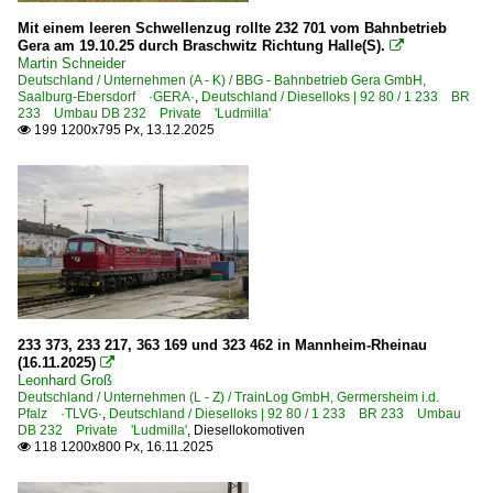
Mit einem leeren Schwellenzug rollte 232 701 vom Bahnbetrieb
Gera am 19.10.25 durch Braschwitz Richtung Halle(S).

Martin Schneider
Deutschland / Unternehmen (A - K) / BBG - Bahnbetrieb Gera GmbH,
Saalburg-Ebersdorf ·GERA·
,
Deutschland / Dieselloks | 92 80 / 1 233 BR
233 Umbau DB 232 Private 'Ludmilla'
199 1200x795 Px, 13.12.2025

233 373, 233 217, 363 169 und 323 462 in Mannheim-Rheinau
(16.11.2025)

Leonhard Groß
Deutschland / Unternehmen (L - Z) / TrainLog GmbH, Germersheim i.d.
Pfalz ·TLVG·
,
Deutschland / Dieselloks | 92 80 / 1 233 BR 233 Umbau
DB 232 Private 'Ludmilla'
,
Diesellokomotiven
118 1200x800 Px, 16.11.2025
