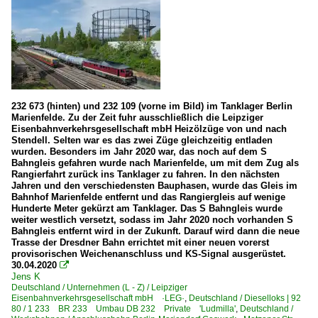
232 673 (hinten) und 232 109 (vorne im Bild) im Tanklager Berlin
Marienfelde. Zu der Zeit fuhr ausschließlich die Leipziger
Eisenbahnverkehrsgesellschaft mbH Heizölzüge von und nach
Stendell. Selten war es das zwei Züge gleichzeitig entladen
wurden. Besonders im Jahr 2020 war, das noch auf dem S
Bahngleis gefahren wurde nach Marienfelde, um mit dem Zug als
Rangierfahrt zurück ins Tanklager zu fahren. In den nächsten
Jahren und den verschiedensten Bauphasen, wurde das Gleis im
Bahnhof Marienfelde entfernt und das Rangiergleis auf wenige
Hunderte Meter gekürzt am Tanklager. Das S Bahngleis wurde
weiter westlich versetzt, sodass im Jahr 2020 noch vorhanden S
Bahngleis entfernt wird in der Zukunft. Darauf wird dann die neue
Trasse der Dresdner Bahn errichtet mit einer neuen vorerst
provisorischen Weichenanschluss und KS-Signal ausgerüstet.
30.04.2020

Jens K
Deutschland / Unternehmen (L - Z) / Leipziger
Eisenbahnverkehrsgesellschaft mbH ·LEG·
,
Deutschland / Dieselloks | 92
80 / 1 233 BR 233 Umbau DB 232 Private 'Ludmilla'
,
Deutschland /