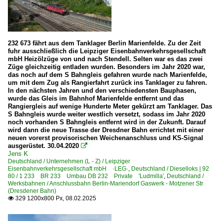
232 673 fährt aus dem Tanklager Berlin Marienfelde. Zu der Zeit
fuhr ausschließlich die Leipziger Eisenbahnverkehrsgesellschaft
mbH Heizölzüge von und nach Stendell. Selten war es das zwei
Züge gleichzeitig entladen wurden. Besonders im Jahr 2020 war,
das noch auf dem S Bahngleis gefahren wurde nach Marienfelde,
um mit dem Zug als Rangierfahrt zurück ins Tanklager zu fahren.
In den nächsten Jahren und den verschiedensten Bauphasen,
wurde das Gleis im Bahnhof Marienfelde entfernt und das
Rangiergleis auf wenige Hunderte Meter gekürzt am Tanklager. Das
S Bahngleis wurde weiter westlich versetzt, sodass im Jahr 2020
noch vorhanden S Bahngleis entfernt wird in der Zukunft. Darauf
wird dann die neue Trasse der Dresdner Bahn errichtet mit einer
neuen vorerst provisorischen Weichenanschluss und KS-Signal
ausgerüstet. 30.04.2020

Jens K
Deutschland / Unternehmen (L - Z) / Leipziger
Eisenbahnverkehrsgesellschaft mbH ·LEG·
,
Deutschland / Dieselloks | 92
80 / 1 233 BR 233 Umbau DB 232 Private 'Ludmilla'
,
Deutschland /
Werksbahnen / Anschlussbahn Berlin-Mariendorf Gaswerk - Motzener Str
(Dresdener Bahn)
329 1200x800 Px, 08.02.2025
