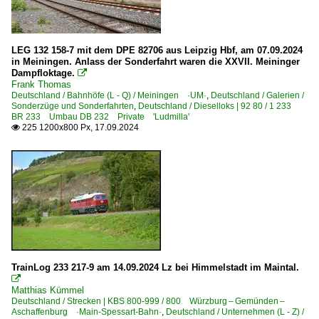
LEG 132 158-7 mit dem DPE 82706 aus Leipzig Hbf, am 07.09.2024
in Meiningen. Anlass der Sonderfahrt waren die XXVII. Meininger
Dampfloktage.

Frank Thomas
Deutschland / Bahnhöfe (L - Q) / Meiningen ·UM·
,
Deutschland / Galerien /
Sonderzüge und Sonderfahrten
,
Deutschland / Dieselloks | 92 80 / 1 233
BR 233 Umbau DB 232 Private 'Ludmilla'
225 1200x800 Px, 17.09.2024

TrainLog 233 217-9 am 14.09.2024 Lz bei Himmelstadt im Maintal.

Matthias Kümmel
Deutschland / Strecken | KBS 800-999 / 800 Würzburg – Gemünden –
Aschaffenburg ·Main-Spessart-Bahn·
,
Deutschland / Unternehmen (L - Z) /