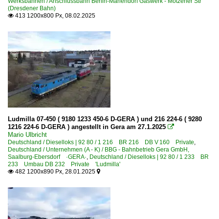
Werksbahnen / Anschlussbahn Berlin-Mariendorf Gaswerk - Motzener Str
(Dresdener Bahn)
413 1200x800 Px, 08.02.2025

Ludmilla 07-450 ( 9180 1233 450-6 D-GERA ) und 216 224-6 ( 9280
1216 224-6 D-GERA ) angestellt in Gera am 27.1.2025

Mario Ulbricht
Deutschland / Dieselloks | 92 80 / 1 216 BR 216 DB V 160 Private
,
Deutschland / Unternehmen (A - K) / BBG - Bahnbetrieb Gera GmbH,
Saalburg-Ebersdorf ·GERA·
,
Deutschland / Dieselloks | 92 80 / 1 233 BR
233 Umbau DB 232 Private 'Ludmilla'
482 1200x890 Px, 28.01.2025

