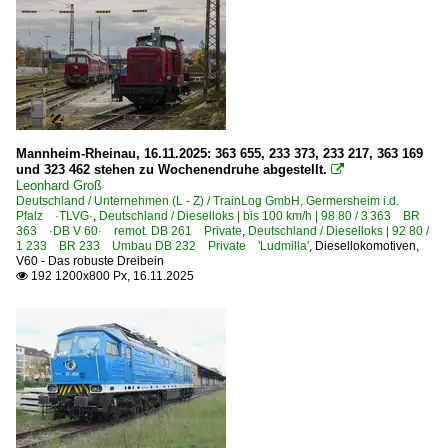
Mannheim-Rheinau, 16.11.2025: 363 655, 233 373, 233 217, 363 169
und 323 462 stehen zu Wochenendruhe abgestellt.

Leonhard Groß
Deutschland / Unternehmen (L - Z) / TrainLog GmbH, Germersheim i.d.
Pfalz ·TLVG·
,
Deutschland / Dieselloks | bis 100 km/h | 98 80 / 3 363 BR
363 ·DB V 60· remot. DB 261 Private
,
Deutschland / Dieselloks | 92 80 /
1 233 BR 233 Umbau DB 232 Private 'Ludmilla'
,
Diesellokomotiven
,
V60 - Das robuste Dreibein
192 1200x800 Px, 16.11.2025
