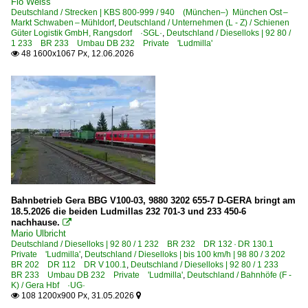
Flo Weiss
Deutschland / Strecken | KBS 800-999 / 940 (München–) München Ost –
Dieselloks | 92 80
Markt Schwaben – Mühldorf
,
Deutschland / Unternehmen (L - Z) / Schienen
Güter Logistik GmbH, Rangsdorf ·SGL·
,
Deutschland / Dieselloks | 92 80 /
1 233 BR 233 Umbau DB 232 Private 'Ludmilla'
1 216 BR 216 DB V 160 Private
48 1600x1067 Px, 12.06.2026

1 218 BR 218 Private
1 232 BR 232 DR 132 · DR 130.1 Private 'Ludmilla'
Dieselloks | bis 100 km/h | 98 80
3 202 BR 202 DR 112 DR V 100.1
3 361 DB 261 DB V 60 altrot/ozeanblau-beige
3 363 BR 363 ·DB V 60· remot. DB 261 Private
Bahnbetrieb Gera BBG V100-03, 9880 3202 655-7 D-GERA bringt am
E-Loks | konventionell
18.5.2026 die beiden Ludmillas 232 701-3 und 233 450-6
nachhause.

Mario Ulbricht
6 155 BR 155 DR 250 'Energiecontainer'
Deutschland / Dieselloks | 92 80 / 1 232 BR 232 DR 132 · DR 130.1
Private 'Ludmilla'
,
Deutschland / Dieselloks | bis 100 km/h | 98 80 / 3 202
BR 202 DR 112 DR V 100.1
Galerien
,
Deutschland / Dieselloks | 92 80 / 1 233
BR 233 Umbau DB 232 Private 'Ludmilla'
,
Deutschland / Bahnhöfe (F -
K) / Gera Hbf ·UG·
Sonderzüge und Sonderfahrten
108 1200x900 Px, 31.05.2026

