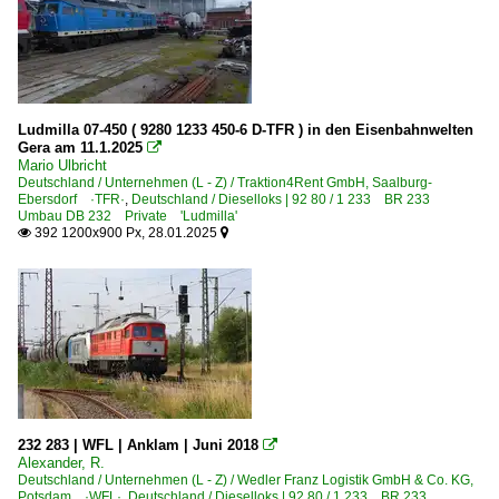
Ludmilla 07-450 ( 9280 1233 450-6 D-TFR ) in den Eisenbahnwelten
Gera am 11.1.2025

Mario Ulbricht
Deutschland / Unternehmen (L - Z) / Traktion4Rent GmbH, Saalburg-
Ebersdorf ·TFR·
,
Deutschland / Dieselloks | 92 80 / 1 233 BR 233
Umbau DB 232 Private 'Ludmilla'
392 1200x900 Px, 28.01.2025


232 283 | WFL | Anklam | Juni 2018

Alexander, R.
Deutschland / Unternehmen (L - Z) / Wedler Franz Logistik GmbH & Co. KG,
Potsdam ·WFL·
,
Deutschland / Dieselloks | 92 80 / 1 233 BR 233