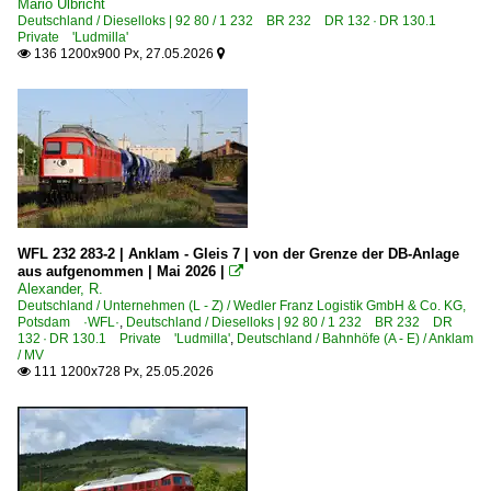
Mario Ulbricht
Deutschland / Dieselloks | 92 80 / 1 232 BR 232 DR 132 · DR 130.1
Private 'Ludmilla'
136 1200x900 Px, 27.05.2026


WFL 232 283-2 | Anklam - Gleis 7 | von der Grenze der DB-Anlage
aus aufgenommen | Mai 2026 |

Alexander, R.
Deutschland / Unternehmen (L - Z) / Wedler Franz Logistik GmbH & Co. KG,
Potsdam ·WFL·
,
Deutschland / Dieselloks | 92 80 / 1 232 BR 232 DR
132 · DR 130.1 Private 'Ludmilla'
,
Deutschland / Bahnhöfe (A - E) / Anklam
/ MV
111 1200x728 Px, 25.05.2026
