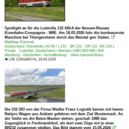
Spotlight an für die Ludmilla 132 426-8 der Nossen-Riesaer
Eisenbahn-Compagnie - NRE. Am 18.05.2026 fuhr die bordeauxrote
Maschine bei Thüngersheim durch das Maintal gen Süden.

Matthias Kümmel
Deutschland / Dieselloks | 92 80 / 1 232 BR 232 DR 132 · DR 130.1
Private 'Ludmilla'
,
Deutschland / Strecken | KBS 800-999 / 800
Würzburg – Gemünden – Aschaffenburg ·Main-Spessart-Bahn·
136 1200x865 Px, 19.05.2026

Die 232 283 von der Firma Wedler Franz Logistik kamen mit leeren
Railpro Wagen aus Anklam gefahren mit dem Ziel Wustermark. An
der Stelle wo die Beton-Masten stehen, geschah 1988 das
Zugunglück in Ferdinandshof, als dort zwei Züge mit je einer
BR232 zusammen stießen. Das Bild stammt vom 15.05.2026
