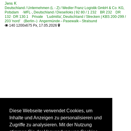
Jens K
Deutschland / Unternehmen (L - Z) / Wedler Franz Logistik GmbH & Co. KG,
Potsdam ·WFL·
,
Deutschland / Dieselloks | 92 80 / 1 232 BR 232 DR
132 · DR 130.1 Private 'Ludmilla'
,
Deutschland / Strecken | KBS 200-299 /
203 'nord' (Berlin–) Angermünde – Pasewalk – Stralsund
140 1200x675 Px, 17.05.2026


Diese Webseite verwendet Cookies, um
Inhalte und Anzeigen zu personalisieren und
Zugriffe zu analysieren. Mit der Nutzung