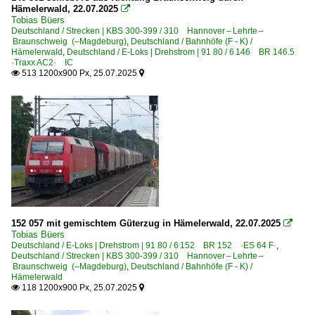
Hämelerwald, 22.07.2025

Tobias Büers
6 103 BR 103.1
Deutschland / Strecken | KBS 300-399 / 310 Hannover – Lehrte –
Braunschweig (–Magdeburg)
,
Deutschland / Bahnhöfe (F - K) /
6 109 BR 109 DR 211 DR E 11
Hämelerwald
,
Deutschland / E-Loks | Drehstrom | 91 80 / 6 146 BR 146.5
·Traxx AC2· IC
6 110 BR 110 E 10 Werbeloks
513 1200x900 Px, 25.07.2025


6 110 BR 110.1 E 10 'Kasten'
6 110 BR 110.3 E 10 'Bügelfalte'
6 111 BR 111
6 111 BR 111 Private
6 112 BR 112.1 DR 212
6 113 BR 113 DB 112 · DB 114 E 10.12
6 114 BR 114.0 ex 112.0
152 057 mit gemischtem Güterzug in Hämelerwald, 22.07.2025

6 114 BR 114.1 Umbau aus 143 (114 009, 114 101, 114 30
Tobias Büers
Deutschland / E-Loks | Drehstrom | 91 80 / 6 152 BR 152 ·ES 64 F·
,
6 139 BR 139 E 40.11
Deutschland / Strecken | KBS 300-399 / 310 Hannover – Lehrte –
Braunschweig (–Magdeburg)
6 140 BR 140 E 40
,
Deutschland / Bahnhöfe (F - K) /
Hämelerwald
6 140 BR 140 E 40 Lokportraits
118 1200x900 Px, 25.07.2025


6 140 BR 140 E 40 Private