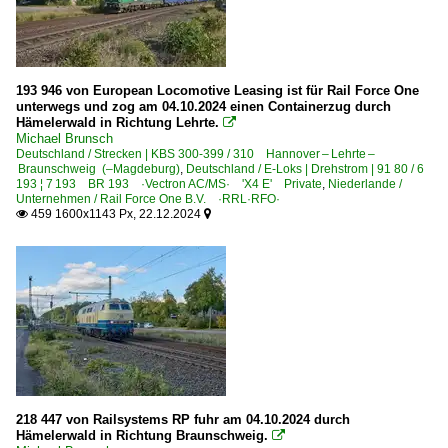
Unternehmen (A - K)
Abellio Rail GmbH - WestfalenBahn GmbH, Bielefeld ·W
Alpha Trains Europa GmbH ·ATDE·
193 946 von European Locomotive Leasing ist für Rail Force One
ArcelorMittal Eisenhüttenstadt Transport GmbH ·EKO·
unterwegs und zog am 04.10.2024 einen Containerzug durch
Hämelerwald in Richtung Lehrte.

BBL Logistik GmbH, Hannover
Michael Brunsch
Deutschland / Strecken | KBS 300-399 / 310 Hannover – Lehrte –
Bocholter Eisenbahn Gesellschaft mbH ·BEG·
Braunschweig (–Magdeburg)
,
Deutschland / E-Loks | Drehstrom | 91 80 / 6
193 ¦ 7 193 BR 193 ·Vectron AC/MS· 'X4 E' Private
Captrain - ITL Eisenbahngesellschaft mbH, Dresden ·ITL
,
Niederlande /
Unternehmen / Rail Force One B.V. ·RRL·RFO·
Captrain Deutschland GmbH ·CTD· ab 01.2010
459 1600x1143 Px, 22.12.2024


CFL Cargo Deutschland GmbH
CTL Logistik GmbH, Berlin
DB Cargo Deutschland AG, Mainz ex DB Schenker
DB Fernverkehr AG - BahnCharter, Frankfurt (Main)
DB Fernverkehr AG, Frankfurt (Main)
DB Regio AG - Region Nord ab 2015
DB Regio AG - Region NRW ab 2004
218 447 von Railsystems RP fuhr am 04.10.2024 durch
Hämelerwald in Richtung Braunschweig.

DeltaRail GmbH, Frankfurt (Oder) ·DELTA·