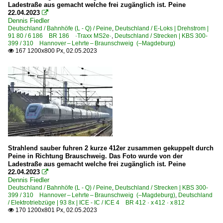
Ladestraße aus gemacht welche frei zugänglich ist. Peine
22.04.2023

Tschechien
Dennis Fiedler
Deutschland / Bahnhöfe (L - Q) / Peine
,
Deutschland / E-Loks | Drehstrom |
91 80 / 6 186 BR 186 ·Traxx MS2e·
,
Deutschland / Strecken | KBS 300-
E-Loks | Mehrsystem
399 / 310 Hannover – Lehrte – Braunschweig (–Magdeburg)
167 1200x800 Px, 02.05.2023

7 386 BR 386 ·Traxx MS2e·
Unternehmen
METRANS Rail s.r.o., Praha ·MT·MTR·
PKP Cargo Internationial a.s., Ostrava ·PCI· ex AWT, ab
Strahlend sauber fuhren 2 kurze 412er zusammen gekuppelt durch
Peine in Richtung Brauschweig. Das Foto wurde von der
Ladestraße aus gemacht welche frei zugänglich ist. Peine
22.04.2023

Dennis Fiedler
Deutschland / Bahnhöfe (L - Q) / Peine
,
Deutschland / Strecken | KBS 300-
399 / 310 Hannover – Lehrte – Braunschweig (–Magdeburg)
,
Deutschland
/ Elektrotriebzüge | 93 8x | ICE - IC / ICE 4 BR 412 · x 412 · x 812
170 1200x801 Px, 02.05.2023
