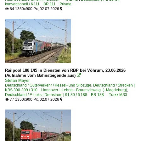
Lehrte
konventionell / 6 111 BR 111 Private
2012
84 1350x900 Px, 02.07.2026


Marienborn
2013
Peine
2014
Bahnhöfe (R - Z)
2015
Vöhrum
2016
Wefensleben
2017
2018
Bahntechnische Anlagen und Kunstbauten
Railpool 188 145 in Diensten von RBP bei Vöhrum, 23.06.2026
2019
(Aufnahme vom Bahnsteigende aus)

Bahnübergänge
Stefan Mayer
Deutschland / Güterverkehr / Kessel- und Silozüge
,
Deutschland / Strecken |
2020
KBS 300-399 / 310 Hannover – Lehrte – Braunschweig (–Magdeburg)
,
Detailfotos
Deutschland / E-Loks | Drehstrom | 91 80 / 6 188 BR 188 ·Traxx MS3·
2020
77 1350x900 Px, 02.07.2026


Bahnübergänge
2021
2022
Dieselloks | 92 80
2023
1 218 BR 218
2024
1 218 BR 218 Private