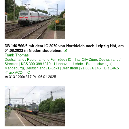
6 141 BR 141 E 41 'Knallfrosch'
6 142 BR 142 DR 242 E 42
6 143 BR 143 DR 243
6 143 BR 143 DR 243 Lokportraits
6 143 BR 143 DR 243 Private
DB 146 566-5 mit dem IC 2030 von Norddeich nach Leipzig Hbf, am
6 151 BR 151
04.08.2023 in Niederndodeleben.

Frank Thomas
6 151 BR 151 Private
Deutschland / Regional- und Fernzüge / IC InterCity-Züge
,
Deutschland /
6 155 BR 155 DR 250 'Energiecontainer'
Strecken | KBS 300-399 / 310 Hannover – Lehrte – Braunschweig (–
Magdeburg)
,
Deutschland / E-Loks | Drehstrom | 91 80 / 6 146 BR 146.5
6 155 BR 155 DR 250 'Energiecontainer' Private
·Traxx AC2· IC
313 1200x817 Px, 06.01.2025

6 156 BR 156 DR 252
Elektrotriebzüge | 93 8x | ICE - IC
ICE 1 BR 401 · 5 401 · 5 801-804 ganze Züge
ICE 2 BR 402 · 5 402 · 5 805-808 Triebköpfe oder Züge
ICE 2 BR 808 · 5 808 Steuerwagen
ICE 4 BR 412 · x 412 · x 812