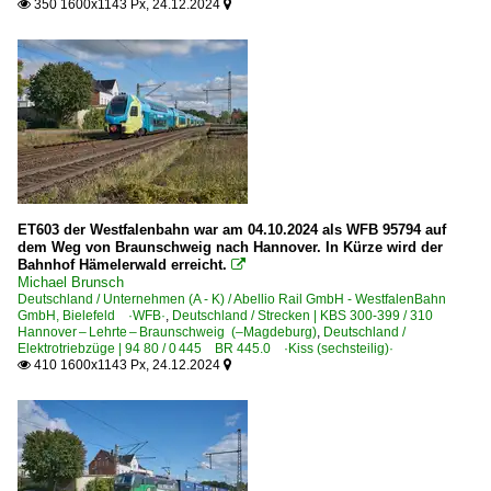
350 1600x1143 Px, 24.12.2024


Personenwagen | Steuerwagen
Doppelstock-Steuerwagen 4. Generation 763-767, 785
Doppelstock-Steuerwagen 5. Generation IC2 668
IC-Steuerwagen InterRegio 269, 287
IC-Steuerwagen 286
Steuerwagen Innovationszug 799
ET603 der Westfalenbahn war am 04.10.2024 als WFB 95794 auf
Regional- und Fernzüge
dem Weg von Braunschweig nach Hannover. In Kürze wird der
Bahnhof Hämelerwald erreicht.
DbZ Überführungsfahrten, Züge für besondere Zwecke

Michael Brunsch
IC InterCity-Züge
Deutschland / Unternehmen (A - K) / Abellio Rail GmbH - WestfalenBahn
GmbH, Bielefeld ·WFB·
,
Deutschland / Strecken | KBS 300-399 / 310
PbZ Personenzug für besondere Zwecke
Hannover – Lehrte – Braunschweig (–Magdeburg)
,
Deutschland /
Elektrotriebzüge | 94 80 / 0 445 BR 445.0 ·Kiss (sechsteilig)·
410 1600x1143 Px, 24.12.2024


Regionalzüge (Bundesländer)
Niedersachsen
Sachsen-Anhalt