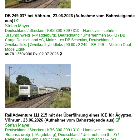
Stopfmaschinen | sonstige
1996
DB 249 037 bei Vöhrum, 23.06.2026 (Aufnahme vom Bahnsteigende
1997
Bahndienstfahrzeuge | Triebfahrzeuge
aus)

Stefan Mayer
1998
1 203 BR 203.3 Umbau DR V 100.1
Deutschland / Strecken | KBS 300-399 / 310 Hannover – Lehrte –
1999
Braunschweig (–Magdeburg)
,
Deutschland / Unternehmen (A - K) / DB
1 293 BR 293 · BR 710.9 DR V 100
Cargo Deutschland AG, Mainz ex DB Schenker
,
Deutschland /
Zweikraftloks | Zweikrafthybridloks | 90 80 / 2 249 BR 249 ·Vectron Dual
Mode Light·
2000
Bahnhöfe (A - E)
78 1350x900 Px, 02.07.2026


2000
Ahlten
2002
Braunschweig Hbf ·HBS·
2006
Eilsleben
2007
2008
Bahnhöfe (F - K)
2009
Hämelerwald
RailAdventure 111 215 mit der Überführung eines ICE für Ägypten,
Helmstedt
2010
Vöhrum, 23.06.2026 (Aufnahme vom Bahnsteigende aus)

Stefan Mayer
2010
Deutschland / Strecken | KBS 300-399 / 310 Hannover – Lehrte –
Bahnhöfe (L - Q)
Braunschweig (–Magdeburg)
,
Deutschland / Unternehmen (L - Z) /
2011
RailAdventure GmbH, München ·RADVE·
,
Deutschland / E-Loks |