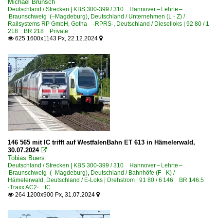
Michael Brunsch
Deutschland / Strecken | KBS 300-399 / 310 Hannover – Lehrte –
Deutsche Gleis- und Tiefbau GmbH ·DGT·
Braunschweig (–Magdeburg)
,
Deutschland / Unternehmen (L - Z) /
Railsystems RP GmbH, Gotha ·RPRS·
,
Deutschland / Dieselloks | 92 80 / 1
EBM Cargo GmbH
218 BR 218 Private
625 1600x1143 Px, 22.12.2024


Eisenbahnen und Verkehrsbetriebe Elbe-Weser GmbH, Z
Eisenbahngesellschaft Potsdam ·EGP·
ERS Railways GmbH, Hamburg ·DB·
Häfen - Und Güterverkehr Köln ·HGK·
Havelländische Eisenbahn AG ·HVLE·
Hector Rail (Germany) GmbH, Bochum ·HCTOR·HRDE·
HSL Logistik GmbH, Hamburg
InfraLeuna GmbH, Leuna ·IL·LEUNA·
146 565 mit IC trifft auf WestfalenBahn ET 613 in Hämelerwald,
30.07.2024

Tobias Büers
Unternehmen (L - Z)
Deutschland / Strecken | KBS 300-399 / 310 Hannover – Lehrte –
Braunschweig (–Magdeburg)
,
Deutschland / Bahnhöfe (F - K) /
Metronom Eisenbahngesellschaft - Enno, Uelzen ·ME·
Hämelerwald
,
Deutschland / E-Loks | Drehstrom | 91 80 / 6 146 BR 146.5
·Traxx AC2· IC
Mitteldeutsche Eisenbahn GmbH, Schkopau ·MEG·
264 1200x900 Px, 31.07.2024


Mittelweserbahn GmbH, Bruchhausen-Vilsen ·MWB·