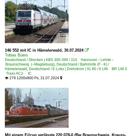
Muldental-Eisenbahnverkehrsgesellschaft mbH, Zwicka
Osthannoversche Eisenbahnen AG, Celle ·OHE· >Netir
PRESS Eisenbahn-Bau- und Betriebsgesellschaft Pressnit
RailAdventure GmbH, München ·RADVE·
Railpool GmbH, München ·Rpool·
Railsystems RP GmbH, Gotha ·RPRS·
146 552 mit IC in Hämelerwald, 30.07.2024

RheinCargo GmbH & Co. KG ·RHC·
Tobias Büers
Deutschland / Strecken | KBS 300-399 / 310 Hannover – Lehrte –
RTB Cargo - Rurtalbahn Cargo GmbH, Düren ·RTBC·
Braunschweig (–Magdeburg)
,
Deutschland / Bahnhöfe (F - K) /
Hämelerwald
,
Deutschland / E-Loks | Drehstrom | 91 80 / 6 146 BR 146.5
Rurtalbahn GmbH, Düren ·RTB· PV, [P]
·Traxx AC2· IC
279 1200x900 Px, 31.07.2024


SBB Cargo Deutschland GmbH, Duisburg
Verkehrsbetriebe Peine-Salzgitter GmbH ·VPS·
Unternehmen | historisch
Captrain - Teutoburger Wald-Eisenbahn, Gütersloh ·TWE
DB Regio AG - RB Niedersachsen/Bremen bis 2015 >No
DB Regio AG - Region Hessen bis 2017 >Mitte
Mit einem Eilzug verlässte 220 078-0 (Bw Braunschweig, Krauss-