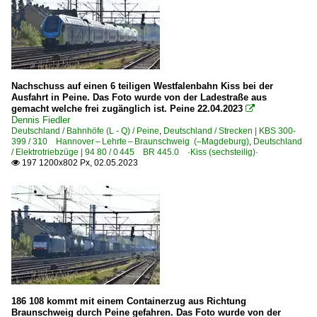
E-Loks
BR 5 370 · E 186 ·Traxx MS2e· Private
EU46 5 370 ·Vectron MS·
Nachschuss auf einen 6 teiligen Westfalenbahn Kiss bei der
Unternehmen
Ausfahrt in Peine. Das Foto wurde von der Ladestraße aus
gemacht welche frei zugänglich ist. Peine 22.04.2023

CargoUnit Sp. z o.o., Wrocław ·ID· ab 06.2021
Dennis Fiedler
Deutschland / Bahnhöfe (L - Q) / Peine
,
Deutschland / Strecken | KBS 300-
Freightliner PL Sp. z o.o., Warszawa ·FPL·
399 / 310 Hannover – Lehrte – Braunschweig (–Magdeburg)
,
Deutschland
/ Elektrotriebzüge | 94 80 / 0 445 BR 445.0 ·Kiss (sechsteilig)·
197 1200x802 Px, 02.05.2023

Schweiz
E-Loks | 91 85
4 421 Re 421 Re 4/4 II CH+D ·SBB·
4 482 Re 482 ·SBB· Traxx AC1/2
Unternehmen | EVU
186 108 kommt mit einem Containerzug aus Richtung
Crossrail AG ·XRAIL·
Braunschweig durch Peine gefahren. Das Foto wurde von der