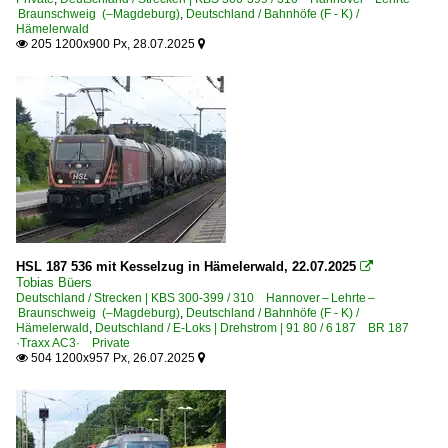
Braunschweig (–Magdeburg)
,
Deutschland / Bahnhöfe (F - K) /
0 628 BR 628 · 928 · BR 629
Hämelerwald
205 1200x900 Px, 28.07.2025


Dieseltriebzüge | bis 1970 und Altbautriebzüge
DB VT 12.5 · BR 612 · 688
DB VT 12.6 · BR 613
E-Loks | Drehstrom | 91 80
6 101 BR 101
6 101 BR 101 Werbeloks
HSL 187 536 mit Kesselzug in Hämelerwald, 22.07.2025

6 120 BR 120.1
Tobias Büers
6 120 BR 120.1 Werbeloks
Deutschland / Strecken | KBS 300-399 / 310 Hannover – Lehrte –
Braunschweig (–Magdeburg)
,
Deutschland / Bahnhöfe (F - K) /
6 145 BR 145 ·Traxx AC·
Hämelerwald
,
Deutschland / E-Loks | Drehstrom | 91 80 / 6 187 BR 187
·Traxx AC3· Private
6 145 BR 145 ·Traxx AC· Private
504 1200x957 Px, 26.07.2025


6 146 BR 146 ·Traxx AC1/2·
6 146 BR 146.5 ·Traxx AC2· IC
6 147 BR 147.5 ·Traxx AC3· IC