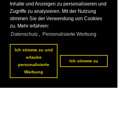
Inhalte und Anzeigen zu personalisieren und
Zugriffe zu analysieren. Mit der Nutzung
stimmen Sie der Verwendung von Cookies
zu. Mehr erfahren:
Datenschutz
,
Personalisierte Werbung
Ich stimme zu und
erlaube
Ich stimme zu
personalisierte
Werbung
1
2
3
4
5
6
7
8
9
10
nächste Seite
>>
Datenschutzerklärung
|
Impressum
|
Kontakt