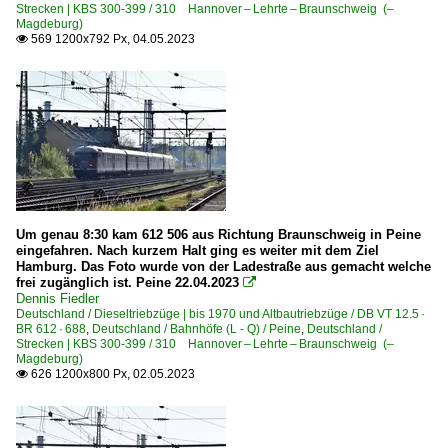
Unternehmen
Strecken | KBS 300-399 / 310 Hannover – Lehrte – Braunschweig (–
Magdeburg)
569 1200x792 Px, 04.05.2023
CFL Cargo S. A., Esch-sur-Alzette ·CFLCA·

Niederlande
Unternehmen
Rail Force One B.V. ·RRL·RFO·
Österreich
Um genau 8:30 kam 612 506 aus Richtung Braunschweig in Peine
eingefahren. Nach kurzem Halt ging es weiter mit dem Ziel
Unternehmen
Hamburg. Das Foto wurde von der Ladestraße aus gemacht welche
frei zugänglich ist. Peine 22.04.2023

LTE Logistik- und Transport GmbH, Graz
Dennis Fiedler
Deutschland / Dieseltriebzüge | bis 1970 und Altbautriebzüge / DB VT 12.5 ·
BR 612 · 688
,
Deutschland / Bahnhöfe (L - Q) / Peine
,
Deutschland /
Strecken | KBS 300-399 / 310 Hannover – Lehrte – Braunschweig (–
Polen
Magdeburg)
626 1200x800 Px, 02.05.2023

Dieselloks
BR 3 650 ·JT42M· Class 66