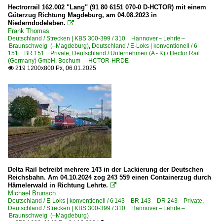
Hectrorrail 162.002 "Lang" (91 80 6151 070-0 D-HCTOR) mit einem
Güterzug Richtung Magdeburg, am 04.08.2023 in
Elektrotriebzüge | 94 80
Niederndodeleben.

Frank Thomas
0 445 BR 445.0 ·Kiss (sechsteilig)·
Deutschland / Strecken | KBS 300-399 / 310 Hannover – Lehrte –
Braunschweig (–Magdeburg)
,
Deutschland / E-Loks | konventionell / 6
0 445 BR 445.1 ·Kiss (vierteilig)·
151 BR 151 Private
,
Deutschland / Unternehmen (A - K) / Hector Rail
(Germany) GmbH, Bochum ·HCTOR·HRDE·
1 440 BR 440 ·Coradia Continental 2· 'Grinsekatze' Pr
219 1200x800 Px, 06.01.2025

Güterverkehr
Autotransportzüge
Gemischte Güterzüge
Kessel- und Silozüge
KLV Containerzüge
KLV Sattelauflieger-Züge
Delta Rail betreibt mehrere 143 in der Lackierung der Deutschen
Militärtransporte
Reichsbahn. Am 04.10.2024 zog 243 559 einen Containerzug durch
Hämelerwald in Richtung Lehrte.

Schotter- und Kieszüge
Michael Brunsch
Deutschland / E-Loks | konventionell / 6 143 BR 143 DR 243 Private
,
Übergabefahrten, Sonderzüge
Deutschland / Strecken | KBS 300-399 / 310 Hannover – Lehrte –
Braunschweig (–Magdeburg)