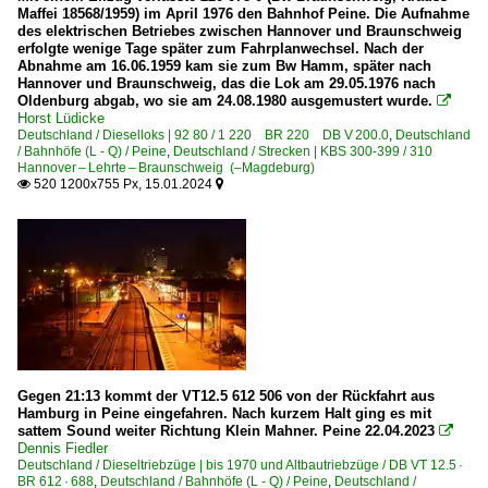
Maffei 18568/1959) im April 1976 den Bahnhof Peine. Die Aufnahme
DB Schenker Rail Deutschland AG, Mainz bis 03.2016
des elektrischen Betriebes zwischen Hannover und Braunschweig
MRCE Dispolok GmbH, München ·DISPO· bis 10.2023
erfolgte wenige Tage später zum Fahrplanwechsel. Nach der
Abnahme am 16.06.1959 kam sie zum Bw Hamm, später nach
Veolia Cargo Deutschland GmbH ·VCD· bis 12.2009 >C
Hannover und Braunschweig, das die Lok am 29.05.1976 nach
Oldenburg abgab, wo sie am 24.08.1980 ausgemustert wurde.

Horst Lüdicke
Zweikraftloks | Zweikrafthybridloks | 90 80
Deutschland / Dieselloks | 92 80 / 1 220 BR 220 DB V 200.0
,
Deutschland
/ Bahnhöfe (L - Q) / Peine
,
Deutschland / Strecken | KBS 300-399 / 310
2 249 BR 249 ·Vectron Dual Mode Light·
Hannover – Lehrte – Braunschweig (–Magdeburg)
520 1200x755 Px, 15.01.2024


Frankreich
E-Loks | Mehrsystem
BB 37000 · 37500 ·Prima 3-System·
Unternehmen
Akiem SAS, Clichy
Gegen 21:13 kommt der VT12.5 612 506 von der Rückfahrt aus
Hamburg in Peine eingefahren. Nach kurzem Halt ging es mit
sattem Sound weiter Richtung Klein Mahner. Peine 22.04.2023

Luxemburg
Dennis Fiedler
Deutschland / Dieseltriebzüge | bis 1970 und Altbautriebzüge / DB VT 12.5 ·
BR 612 · 688
,
Deutschland / Bahnhöfe (L - Q) / Peine
,
Deutschland /