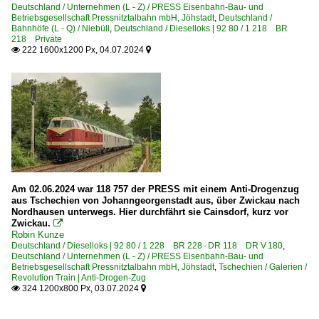
Deutschland / Unternehmen (L - Z) / PRESS Eisenbahn-Bau- und
Betriebsgesellschaft Pressnitztalbahn mbH, Jöhstadt
,
Deutschland /
Bahnhöfe (L - Q) / Niebüll
,
Deutschland / Dieselloks | 92 80 / 1 218 BR
218 Private
222 1600x1200 Px, 04.07.2024


Am 02.06.2024 war 118 757 der PRESS mit einem Anti-Drogenzug
aus Tschechien von Johanngeorgenstadt aus, über Zwickau nach
Nordhausen unterwegs. Hier durchfährt sie Cainsdorf, kurz vor
Zwickau.

Robin Kunze
Deutschland / Dieselloks | 92 80 / 1 228 BR 228 · DR 118 DR V 180
,
Deutschland / Unternehmen (L - Z) / PRESS Eisenbahn-Bau- und
Betriebsgesellschaft Pressnitztalbahn mbH, Jöhstadt
,
Tschechien / Galerien /
Revolution Train | Anti-Drogen-Zug
324 1200x800 Px, 03.07.2024

