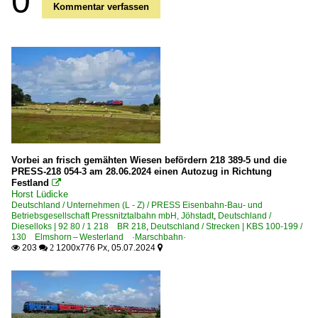
0
Kommentar verfassen
Vorbei an frisch gemähten Wiesen befördern 218 389-5 und die
PRESS-218 054-3 am 28.06.2024 einen Autozug in Richtung
Festland

Horst Lüdicke
Deutschland / Unternehmen (L - Z) / PRESS Eisenbahn-Bau- und
Betriebsgesellschaft Pressnitztalbahn mbH, Jöhstadt
,
Deutschland /
Dieselloks | 92 80 / 1 218 BR 218
,
Deutschland / Strecken | KBS 100-199 /
130 Elmshorn – Westerland ·Marschbahn·
203
1200x776 Px, 05.07.2024

 2
