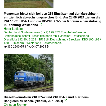
Momentan bietet sich bei den 218-Einsätzen auf der Marschbahn
ein ziemlich abwechslungsreiches Bild: Am 28.06.2024 ziehen die
PRESS-218 054-3 und die DB-218 389-5 bei Morsum einen Autozug
in Richtung Westerland

Horst Lüdicke
Deutschland / Unternehmen (L - Z) / PRESS Eisenbahn-Bau- und
Betriebsgesellschaft Pressnitztalbahn mbH, Jöhstadt
,
Deutschland /
Dieselloks | 92 80 / 1 218 BR 218
,
Deutschland / Strecken | KBS 100-199 /
130 Elmshorn – Westerland ·Marschbahn·
336 1200x578 Px, 04.07.2024


Diesellokomotiven 218 055-2 und 218 054-3 sind hier beim
Rangieren zu sehen. (Niebüll, Juni 2024)

Christian Bremer