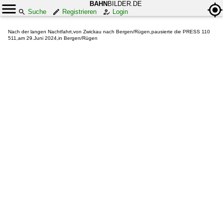
BAHN
BILDER.DE
Suche
Registrieren
Login
Nach der langen Nachtfahrt,von Zwickau nach Bergen/Rügen,pausierte die PRESS 110
511,am 29.Juni 2024,in Bergen/Rügen