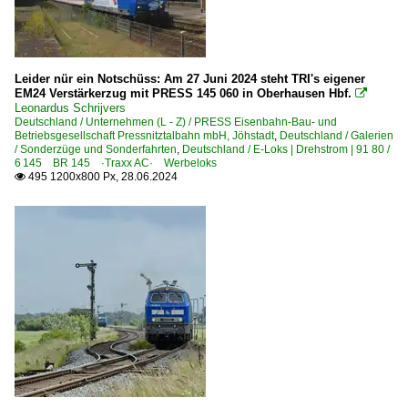
Leider nür ein Notschüss: Am 27 Juni 2024 steht TRI's eigener
EM24 Verstärkerzug mit PRESS 145 060 in Oberhausen Hbf.

Leonardus Schrijvers
Deutschland / Unternehmen (L - Z) / PRESS Eisenbahn-Bau- und
Betriebsgesellschaft Pressnitztalbahn mbH, Jöhstadt
,
Deutschland / Galerien
/ Sonderzüge und Sonderfahrten
,
Deutschland / E-Loks | Drehstrom | 91 80 /
6 145 BR 145 ·Traxx AC· Werbeloks
495 1200x800 Px, 28.06.2024
