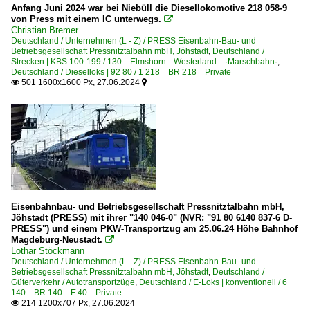
Anfang Juni 2024 war bei Niebüll die Diesellokomotive 218 058-9
von Press mit einem IC unterwegs.

Christian Bremer
Deutschland / Unternehmen (L - Z) / PRESS Eisenbahn-Bau- und
Betriebsgesellschaft Pressnitztalbahn mbH, Jöhstadt
,
Deutschland /
Strecken | KBS 100-199 / 130 Elmshorn – Westerland ·Marschbahn·
,
Deutschland / Dieselloks | 92 80 / 1 218 BR 218 Private
501 1600x1600 Px, 27.06.2024


Eisenbahnbau- und Betriebsgesellschaft Pressnitztalbahn mbH,
Jöhstadt (PRESS) mit ihrer "140 046-0" (NVR: "91 80 6140 837-6 D-
PRESS") und einem PKW-Transportzug am 25.06.24 Höhe Bahnhof
Magdeburg-Neustadt.

Lothar Stöckmann
Deutschland / Unternehmen (L - Z) / PRESS Eisenbahn-Bau- und
Betriebsgesellschaft Pressnitztalbahn mbH, Jöhstadt
,
Deutschland /
Güterverkehr / Autotransportzüge
,
Deutschland / E-Loks | konventionell / 6
140 BR 140 E 40 Private
214 1200x707 Px, 27.06.2024
