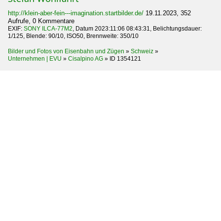
http://klein-aber-fein---imagination.startbilder.de/
19.11.2023, 352
Aufrufe, 0 Kommentare
EXIF:
SONY ILCA-77M2
, Datum 2023:11:06 08:43:31, Belichtungsdauer:
1/125, Blende: 90/10, ISO50, Brennweite: 350/10
Bilder und Fotos von Eisenbahn und Zügen
»
Schweiz
»
Unternehmen | EVU
»
Cisalpino AG
»
ID 1354121