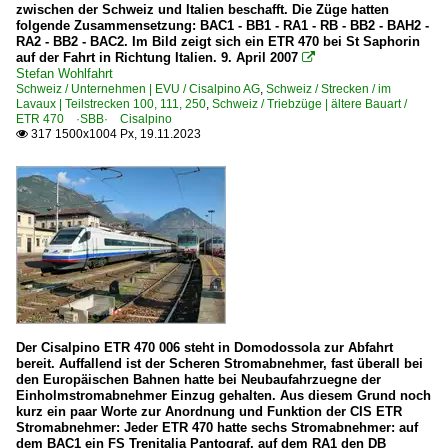
zwischen der Schweiz und Italien beschafft. Die Züge hatten
folgende Zusammensetzung: BAC1 - BB1 - RA1 - RB - BB2 - BAH2 -
RA2 - BB2 - BAC2. Im Bild zeigt sich ein ETR 470 bei St Saphorin
auf der Fahrt in Richtung Italien. 9. April 2007

Stefan Wohlfahrt
Schweiz / Unternehmen | EVU / Cisalpino AG
,
Schweiz / Strecken / im
Lavaux | Teilstrecken 100, 111, 250
,
Schweiz / Triebzüge | ältere Bauart /
ETR 470 ·SBB· Cisalpino
317 1500x1004 Px, 19.11.2023

Der Cisalpino ETR 470 006 steht in Domodossola zur Abfahrt
bereit. Auffallend ist der Scheren Stromabnehmer, fast überall bei
den Europäischen Bahnen hatte bei Neubaufahrzuegne der
Einholmstromabnehmer Einzug gehalten. Aus diesem Grund noch
kurz ein paar Worte zur Anordnung und Funktion der CIS ETR
Stromabnehmer: Jeder ETR 470 hatte sechs Stromabnehmer: auf
dem BAC1 ein FS Trenitalia Pantograf, auf dem RA1 den DB