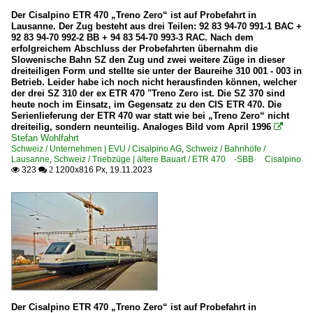
Der Cisalpino ETR 470 „Treno Zero“ ist auf Probefahrt in
Lausanne. Der Zug besteht aus drei Teilen: 92 83 94-70 991-1 BAC +
92 83 94-70 992-2 BB + 94 83 54-70 993-3 RAC. Nach dem
erfolgreichem Abschluss der Probefahrten übernahm die
Slowenische Bahn SZ den Zug und zwei weitere Züge in dieser
dreiteiligen Form und stellte sie unter der Baureihe 310 001 - 003 in
Betrieb. Leider habe ich noch nicht herausfinden können, welcher
der drei SZ 310 der ex ETR 470 "Treno Zero ist. Die SZ 370 sind
heute noch im Einsatz, im Gegensatz zu den CIS ETR 470. Die
Serienlieferung der ETR 470 war statt wie bei „Treno Zero“ nicht
dreiteilig, sondern neunteilig. Analoges Bild vom April 1996

Stefan Wohlfahrt
Schweiz / Unternehmen | EVU / Cisalpino AG
,
Schweiz / Bahnhöfe /
Lausanne
,
Schweiz / Triebzüge | ältere Bauart / ETR 470 ·SBB· Cisalpino
323
1200x816 Px, 19.11.2023

 2
Der Cisalpino ETR 470 „Treno Zero“ ist auf Probefahrt in