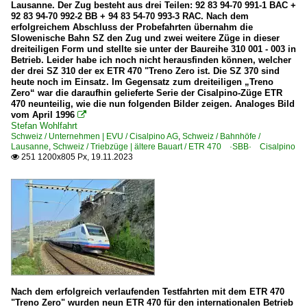
Lausanne. Der Zug besteht aus drei Teilen: 92 83 94-70 991-1 BAC +
92 83 94-70 992-2 BB + 94 83 54-70 993-3 RAC. Nach dem
erfolgreichem Abschluss der Probefahrten übernahm die
Slowenische Bahn SZ den Zug und zwei weitere Züge in dieser
dreiteiligen Form und stellte sie unter der Baureihe 310 001 - 003 in
Betrieb. Leider habe ich noch nicht herausfinden können, welcher
der drei SZ 310 der ex ETR 470 "Treno Zero ist. Die SZ 370 sind
heute noch im Einsatz. Im Gegensatz zum dreiteiligen „Treno
Zero“ war die daraufhin gelieferte Serie der Cisalpino-Züge ETR
470 neunteilig, wie die nun folgenden Bilder zeigen. Analoges Bild
vom April 1996

Stefan Wohlfahrt
Schweiz / Unternehmen | EVU / Cisalpino AG
,
Schweiz / Bahnhöfe /
Lausanne
,
Schweiz / Triebzüge | ältere Bauart / ETR 470 ·SBB· Cisalpino
251 1200x805 Px, 19.11.2023

Nach dem erfolgreich verlaufenden Testfahrten mit dem ETR 470
"Treno Zero" wurden neun ETR 470 für den internationalen Betrieb