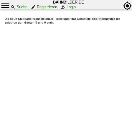
BAHN
BILDER.DE
Suche
Registrieren
Login
Die neue Stuttgarter Bahnsteighalle - Blick unter das Lichtauge einer Kelchstütze die
zwischen den Gleisen 5 und 6 steht