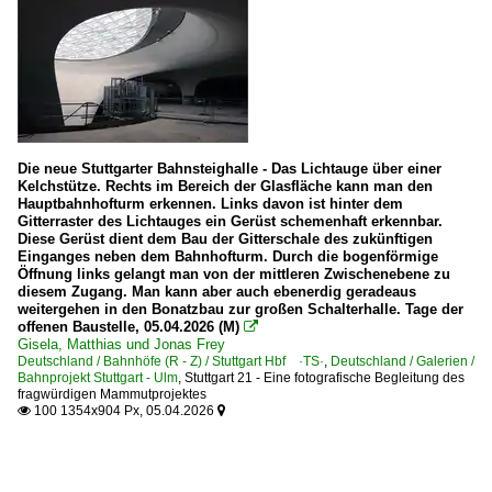
Die neue Stuttgarter Bahnsteighalle - Das Lichtauge über einer
Kelchstütze. Rechts im Bereich der Glasfläche kann man den
Hauptbahnhofturm erkennen. Links davon ist hinter dem
Gitterraster des Lichtauges ein Gerüst schemenhaft erkennbar.
Diese Gerüst dient dem Bau der Gitterschale des zukünftigen
Einganges neben dem Bahnhofturm. Durch die bogenförmige
Öffnung links gelangt man von der mittleren Zwischenebene zu
diesem Zugang. Man kann aber auch ebenerdig geradeaus
weitergehen in den Bonatzbau zur großen Schalterhalle. Tage der
offenen Baustelle, 05.04.2026 (M)

Gisela, Matthias und Jonas Frey
Deutschland / Bahnhöfe (R - Z) / Stuttgart Hbf ·TS·
,
Deutschland / Galerien /
Bahnprojekt Stuttgart - Ulm
,
Stuttgart 21 - Eine fotografische Begleitung des
fragwürdigen Mammutprojektes
100 1354x904 Px, 05.04.2026

