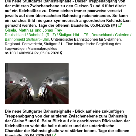
Die neue Stuttgarter Bahnsteighalle - Dieser Treppenabgang von
der mittleren Zwischenebene zu den Gleisen 3 und 4 führt direkt
auf ein Kelchstütze zu. Diese stehen immer paarweise versetzt
jeweils auf dem übernächsten Bahnsteig nebeneinander. So kann
ein solches Bild nie ganz symmetrisch angeordneten Kelchstützen
gemacht werden. Tage der offenen Baustelle, 05.04.2026 (M)

Gisela, Matthias und Jonas Frey
Deutschland / Bahnhöfe (R - Z) / Stuttgart Hbf ·TS·
,
Deutschland / Galerien /
Bahnprojekt Stuttgart - Ulm
,
Unterirdische Bahnstationen für S-Bahnen,
Regional- Fernverkehr
,
Stuttgart 21 - Eine fotografische Begleitung des
fragwürdigen Mammutprojektes
103 1406x904 Px, 05.04.2026


Die neue Stuttgarter Bahnsteighalle - Blick auf eine zukünftigen
Treppenabgang von der mittleren Zwischenebene zum Bahnsteig
der Gleise 5 und 6. Beim Blick auf die geschlossen Rückseiten der
Kelchstützen wirkt die halle dunkler und der unterirdische
Charakter der Bahnsteighalle wird stärker betont. Tage der offenen
Baustelle, 05.04.2026 (M)
