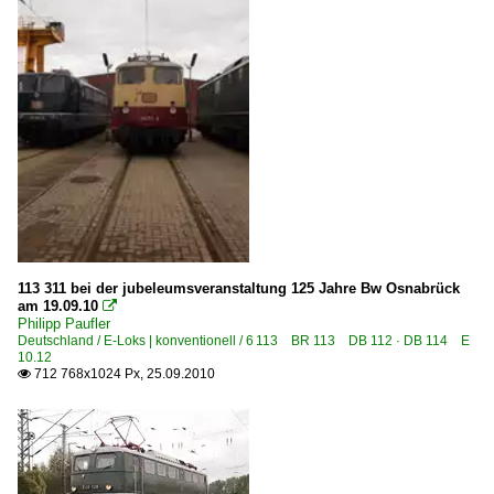
Pirna
Bahnhöfe (R - Z)
Regensburg Hbf ·NRH·
Salzwedel
Schöna
Schwerin
Weimar (alle Bahnhöfe)
Würzburg
113 311 bei der jubeleumsveranstaltung 125 Jahre Bw Osnabrück
am 19.09.10

Bahntechnische Anlagen und Kunstbauten
Philipp Paufler
Deutschland / E-Loks | konventionell / 6 113 BR 113 DB 112 · DB 114 E
10.12
Brücken und Kreuzungsbauwerke
712 768x1024 Px, 25.09.2010

~ Sonstige Hochbauten
Dampfloks
BR 01 DB 001 · DR 01.20 ·DRG-Einheitslok·