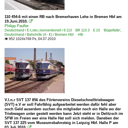
3 345 · 3 346 BR 345 · BR 346 DR 105 · DR 106 DR V 60
3 361 DB 261 DB V 60 altrot/ozeanblau-beige
110 454-6 mit einen RB nach Bremerhaven Lehe in Bremen Hbf am
3 362 BR 362 remotorisierte DB 260
19.Juni.2010.

Philipp Paufler
3 363 BR 363 ·DB V 60· remot. DB 261
Deutschland / E-Loks | konventionell / 6 110 BR 110.3 E 10 'Bügelfalte'
,
Deutschland / Bahnhöfe (A - E) / Bremen Hbf ·HB·
3 365 BR 365 funkferngesteuerte DB 261
952 1024x768 Px, 04.07.2010

Dieselloks | Kleinloks
3 335 BR 335 DB Köf 12 ·Gmeinder, Jung, O&K, Windhof
Jung ZR 105 ex DRG Kö
LKM N2
Dieselloks | Schmalspur
Jung ZL 105
V.l.n.r SVT 137 856 des Förtervereins Dieselschnelltriebwagen
(SVT) e.V er soll Fahrfähig aufgearbeitet werden dafür fehl aber
LKM Ns3 · Ns3d · Ns3f · Ns3h
noch Geld auserdem suchen die mitglieder noch ein Halle wo der
Triebwagen unter gestelt werden kann Jetzt steht er in Delitzsch im
Schienenkuli
SFW im Freien wer eine Halle Hat soll sich melden. Daneben der
SVT 137 225 vom Museumsbahnsteig in Leipzig Hbf. Halle P am
UNIO LDI-45 N
03.Juli 2010.
