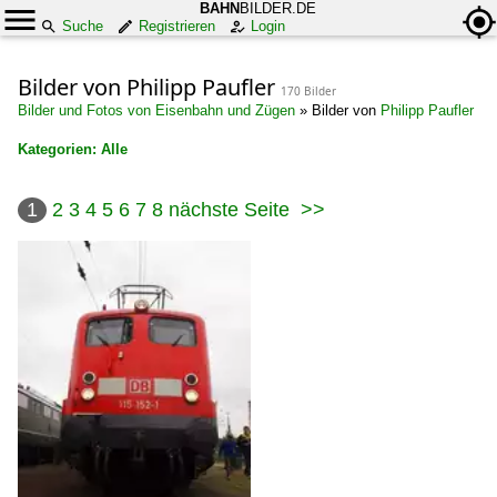
BAHN
BILDER.DE
Suche
Registrieren
Login
Bilder von Philipp Paufler
170 Bilder
Bilder und Fotos von Eisenbahn und Zügen
»
Bilder von
Philipp Paufler
Kategorien: Alle
×
1
2
3
4
5
6
7
8
nächste Seite
>>
Alle Kategorien
Deutschland
Bahnbetriebswerke
Bw Chemnitz (Karl-Marx-Stadt)
Bw Dresden-Altstadt nicht Museum
Bw Dresden-Friedrichstadt
Bw Halle (Saale) Instandhaltung
Bw Hamburg