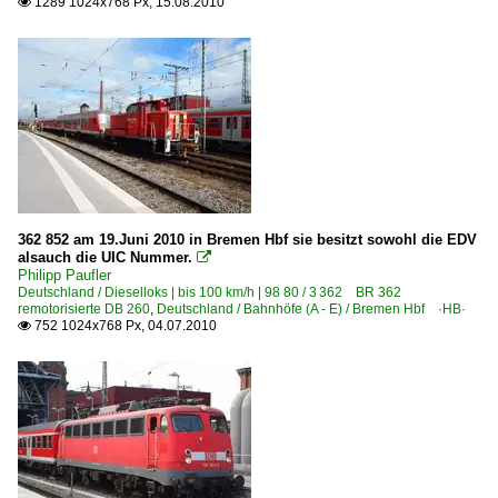
1289 1024x768 Px, 15.08.2010

1 212 BR 212 DB V 100.20
1 218 BR 218
1 218 BR 218 Lokportraits
1 220 BR 220 DB V 200.0
1 223 BR 223 · BR 253 · DE 2000 ·ER20·
1 228 BR 228 · DR 118 DR V 180
1 230 BR 230 DR 130
362 852 am 19.Juni 2010 in Bremen Hbf sie besitzt sowohl die EDV
alsauch die UIC Nummer.

1 241 BR 241 Umbau BR 232
Philipp Paufler
1 293 BR 293 DR V 100
Deutschland / Dieselloks | bis 100 km/h | 98 80 / 3 362 BR 362
remotorisierte DB 260
,
Deutschland / Bahnhöfe (A - E) / Bremen Hbf ·HB·
1 320 BR 232 DB V 320 Prototyp V 320 001
752 1024x768 Px, 04.07.2010

DR V 240 · Prototyp LKM V 240 001
Dieselloks | bis 100 km/h | 98 80
3 290 BR 290 DB V 90
3 291 BR 291 DB V 90 P