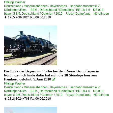
6 101 BR 101 Werbeloks
Philipp Paufler
Deutschland / Museumsbahnen / Bayerisches Eisenbahnmuseum e.V.
6 120 BR 120.1
Nördlingen/Ries ·BEM·
,
Deutschland / Dampfloks / BR 18.4-6 DB 018
bayer. S 3/6
,
Deutschland / Galerien / 2010 Rieser Dampftage Nördlingen
6 145 BR 145 ·Traxx AC·
1715 768x1024 Px, 06.06.2010

6 145 BR 145 ·Traxx AC· Private
6 185 BR 185 ·Traxx AC1/2· Lokportaits
E-Loks | konventionell
6 109 BR 109 DR 211 DR E 11
6 110 BR 110.3 E 10 'Bügelfalte'
6 111 BR 111 Lokportraits
Der Stolz der Bayern im Portre bei den Rieser Dampftagen in
6 112 BR 112.1 DR 212
Nörtlingen ich finde dafür hat sich die 18 Stündige tour aus
Hamburg gelohnt. 5.Juni 2010

6 113 BR 113 DB 112 · DB 114 E 10.12
Philipp Paufler
Deutschland / Museumsbahnen / Bayerisches Eisenbahnmuseum e.V.
6 115 BR 115 DB Fernverkehr
Nördlingen/Ries ·BEM·
,
Deutschland / Dampfloks / BR 18.4-6 DB 018
bayer. S 3/6
,
Deutschland / Galerien / 2010 Rieser Dampftage Nördlingen
6 139 BR 139 E 40.11
2318 1024x768 Px, 06.06.2010

6 140 BR 140 E 40
6 140 BR 140 E 40 Lokportraits