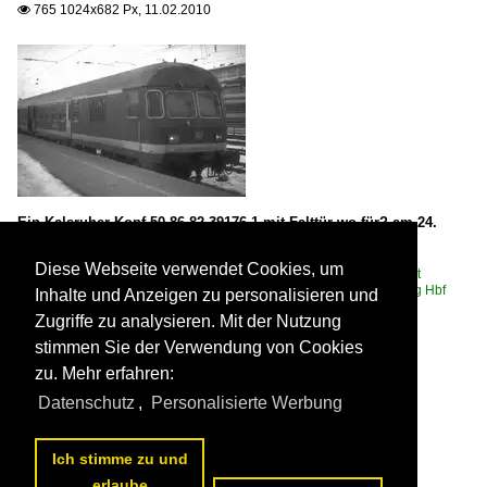
765 1024x682 Px, 11.02.2010

Ein Kalsruher Kopf 50 86 82-39176-1 mit Falttür wo für? am 24.
Janur 2010 in Regensburg

Philipp Paufler
Diese Webseite verwendet Cookies, um
Deutschland / Personenwagen | Steuerwagen / Steuerwagen Bauart
Karlsruhe 'Silberling'
,
Deutschland / Bahnhöfe (R - Z) / Regensburg Hbf
Inhalte und Anzeigen zu personalisieren und
·NRH·
Zugriffe zu analysieren. Mit der Nutzung
1444 1024x682 Px, 11.02.2010

stimmen Sie der Verwendung von Cookies
zu. Mehr erfahren:
Datenschutz
,
Personalisierte Werbung
Ich stimme zu und
erlaube