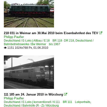
218 031 in Weimar am 30.Mai 2010 beim Eisenbahnfest des TEV

Philipp Paufler
Deutschland / E-Loks | Altbau / E 18 BR 118 · DR 218
,
Deutschland /
Bahnbetriebswerke / Bw Weimar bis 1967
1151 1024x768 Px, 01.06.2010

111 185 am 24. Januar 2010 in Würzburg

Philipp Paufler
Deutschland / E-Loks | konventionell / 6 111 BR 111 Lokportraits
,
Deutschland / Bahnhöfe (R - Z) / Würzburg