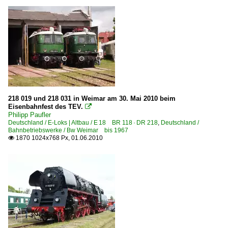
S-Bahn Hamburg
Sonstiges
Stimmungsbilder
~ Sonstiges
Speicherloks | Akku ¦ Druckluft ¦ Dampf
218 019 und 218 031 in Weimar am 30. Mai 2010 beim
Eisenbahnfest des TEV.

DB 382 · DB Ka Akku
Philipp Paufler
Deutschland / E-Loks | Altbau / E 18 BR 118 · DR 218
,
Deutschland /
Bahnbetriebswerke / Bw Weimar bis 1967
Strecken | KBS 200-299
1870 1024x768 Px, 01.06.2010

241 (Děčín–) Schöna – Bad Schandau – Pirna – Dresden 
Strecken | KBS 500-599
506 Leipzig – Borsdorf – Döbeln – Nossen – Meißen-Trieb
Unternehmen (A - K)