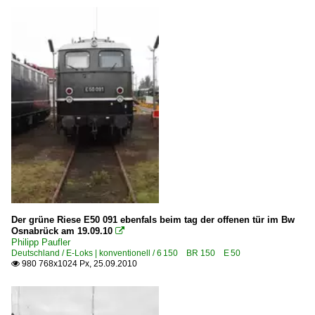
Dresden Hbf ·DH·
Bahnhöfe (F - K)
Freital-Hainsberg
Hamburg Hbf ·AH·
Hamburg (sonstige)
Hamburg-Altona
Hamburg-Harburg
Bahnhöfe (L - Q)
Leipzig Hbf ·LL·
Der grüne Riese E50 091 ebenfals beim tag der offenen tür im Bw
Lindau
Osnabrück am 19.09.10

Philipp Paufler
Lübeck Hbf ·AL·
Deutschland / E-Loks | konventionell / 6 150 BR 150 E 50
980 768x1024 Px, 25.09.2010

Maschen
Nossen
Osnabrück