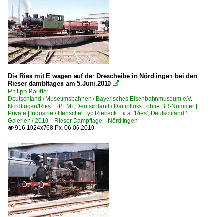
6 142 BR 142 DR 242 E 42
6 143 BR 143 DR 243
6 143 BR 143 DR 243 Lokportraits
6 150 BR 150 E 50
6 151 BR 151
Die Ries mit E wagen auf der Drescheibe in Nördlingen bei den
6 180 BR 180 DR 230 ·Skoda 80E·
Rieser dambftagen am 5.Juni.2010

Philipp Paufler
BR 171 DR 251 DR E 251 Steilstreckenlok
Deutschland / Museumsbahnen / Bayerisches Eisenbahnmuseum e.V.
Nördlingen/Ries ·BEM·
,
Deutschland / Dampfloks | ohne BR-Nummer |
Private | Industrie / Henschel Typ Riebeck u.a. 'Ries'
,
Deutschland /
Elektrotriebzüge | 93 8x | ICE - IC
Galerien / 2010 Rieser Dampftage Nördlingen
916 1024x768 Px, 06.06.2010

ICE 1 BR 401 · 5 401 · 5 801-804 ganze Züge
ICE T BR 411 · 5 411
Elektrotriebzüge | Gleichstrom
0 472 BR 472 · 473 S-Bahn Hamburg
Galerien