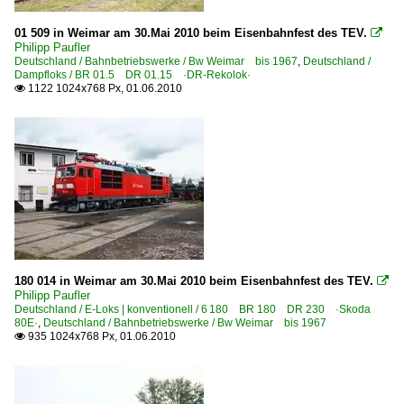
Eisenbahnen und Verkehrsbetriebe Elbe-Weser GmbH, Z
01 509 in Weimar am 30.Mai 2010 beim Eisenbahnfest des TEV.

Philipp Paufler
Tschechien
Deutschland / Bahnbetriebswerke / Bw Weimar bis 1967
,
Deutschland /
Dampfloks / BR 01.5 DR 01.15 ·DR-Rekolok·
1122 1024x768 Px, 01.06.2010

Dieselloks
2 750 BR 750 · T 478.3 'Brejlovci' m. elektr. Zugheizung
Dieseltriebzüge
5 810 BR 810 · M 152.0 'Chcípák', 'Brotbüchse'
E-Loks | Mehrsystem
7 371 BR 371
180 014 in Weimar am 30.Mai 2010 beim Eisenbahnfest des TEV.

Philipp Paufler
Deutschland / E-Loks | konventionell / 6 180 BR 180 DR 230 ·Skoda
80E·
,
Deutschland / Bahnbetriebswerke / Bw Weimar bis 1967
935 1024x768 Px, 01.06.2010
