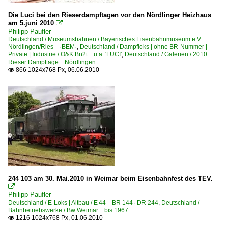
2009 Dresdner Dampfloktreffen
Die Luci bei den Rieserdampftagen vor den Nördlinger Heizhaus
am 5.juni 2010

2009 Saisonabschluß Eisenbahnmuseum Dresden Altsta
Philipp Paufler
Deutschland / Museumsbahnen / Bayerisches Eisenbahnmuseum e.V.
2010 Rieser Dampftage Nördlingen
Nördlingen/Ries ·BEM·
,
Deutschland / Dampfloks | ohne BR-Nummer |
Private | Industrie / O&K Bn2t u.a. 'LUCI'
,
Deutschland / Galerien / 2010
Rieser Dampftage Nördlingen
Klein-, Feld- und Parkbahnen
866 1024x768 Px, 06.06.2010

Historische Feldbahn Dresden Herrenleite | HFD e.V.
Museen und Ausstellungen
Eisenbahnmuseum Lokschuppen Aumühle ·VVM·
Museumsbahnen
Bayerisches Eisenbahnmuseum e.V. Nördlingen/Ries ·B
244 103 am 30. Mai.2010 in Weimar beim Eisenbahnfest des TEV.
Personenwagen | Steuerwagen

Philipp Paufler
Deutschland / E-Loks | Altbau / E 44 BR 144 · DR 244
Steuerwagen Bauart Karlsruhe 'Silberling'
,
Deutschland /
Bahnbetriebswerke / Bw Weimar bis 1967
1216 1024x768 Px, 01.06.2010

S-Bahnen und Regionalstadtbahnen