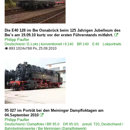
BR 01.10 Öl DB 012 ·DB-Umbau·
BR 01.5 DR 01.15 ·DR-Rekolok·
BR 03 DB 003 · DR 03.2
Die E40 128 im Bw Osnabrück beim 125 Jahrigen Jubelleum des
BR 18.4-6 DB 018 bayer. S 3/6
Bw´s am 19.09.10 kurtz vor der ersten Führerstands mitfahrt.

BR 19 sächs. XX HV
Philipp Paufler
Deutschland / E-Loks | konventionell / 6 140 BR 140 E 40 Lokportraits
BR 23 DB 023 ·DB-Neubau·
893 1024x768 Px, 25.09.2010

BR 38.2-3 sächs. XII H2
BR 41 DR 41.1 ·Reko-Lok·
BR 41 Öl DB 042 ·DB-Umbau·
BR 43 DR 43.1 ·DRG-Einheitslok·
BR 44 DB 044 · DR 44.0-2
BR 50 DR 50.35-37 ·DR-Rekolok·
BR 52 DR 52.1-7/52.9 ·Kriegslok·
95 027 im Porträt bei den Meininger Dampfloktagen am
04.September 2010

BR 55.0-6 DB 055 preuß. G 7.1
Philipp Paufler
Deutschland / Dampfloks / BR 95.0 DR 95.0/1 preuß. T20
,
Deutschland /
BR 58.2-21 bad. sächs. württ. preuß. G 12
Bahnbetriebswerke / Bw Meiningen (Dampflokwerk)