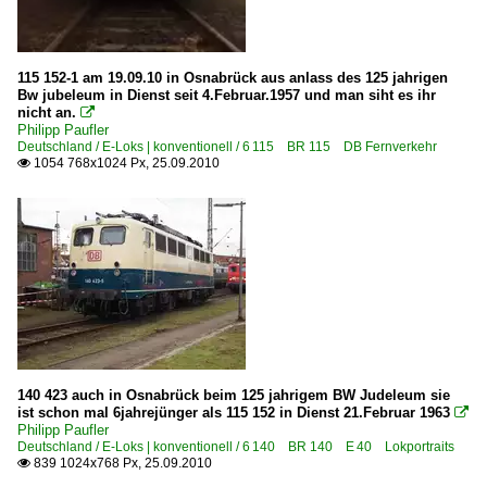
Bw Meiningen (Dampflokwerk)
Bw Osnabrück
Bw Schwarzenberg (Erzg.) (Museum)
115 152-1 am 19.09.10 in Osnabrück aus anlass des 125 jahrigen
Bw jubeleum in Dienst seit 4.Februar.1957 und man siht es ihr
Bw Weimar bis 1967
nicht an.

Philipp Paufler
Deutschland / E-Loks | konventionell / 6 115 BR 115 DB Fernverkehr
Bahndienstfahrzeuge
1054 768x1024 Px, 25.09.2010

BR 719.0 | MAN SPZ 2 Ultraschall Schienenprüfzug
Rettungszüge | TRZ
Bahnhöfe (A - E)
Bad Schandau
Berlin Hauptbahnhof (Lehrter Bahnhof) ·BL·
Braunschweig Hbf ·HBS·
140 423 auch in Osnabrück beim 125 jahrigem BW Judeleum sie
Bremen Hbf ·HB·
ist schon mal 6jahrejünger als 115 152 in Dienst 21.Februar 1963

Philipp Paufler
Chemnitz (Karl-Marx-Stadt)
Deutschland / E-Loks | konventionell / 6 140 BR 140 E 40 Lokportraits
839 1024x768 Px, 25.09.2010

Dresden (sonstige)