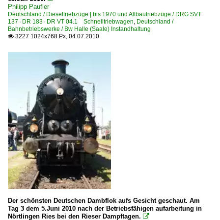
Philipp Paufler
Deutschland / Dieseltriebzüge | bis 1970 und Altbautriebzüge / DRG SVT
Dieseltriebzüge | 95 80
137 · DR 183 · DR VT 04.1 Schnelltriebwagen
,
Deutschland /
Bahnbetriebswerke / Bw Halle (Saale) Instandhaltung
0 642 BR 642 ·Desiro·
3227 1024x768 Px, 04.07.2010

Dieseltriebzüge | bis 1970 und Altbautriebzüge
DR VT 2.09 · DR 171 · DR 172 · BR 771 · BR 772 'Ferkeltaxe
DRG SVT 137 · DR 183 · DR VT 04.1 Schnelltriebwagen
E-Loks | Altbau
E 04 BR 104 · DR 204
E 18 BR 118 · DR 218
E 44 BR 144 · DR 244
E-Loks | Drehstrom | 91 80
6 101 BR 101
Der schönsten Deutschen Dambflok aufs Gesicht geschaut. Am
Tag 3 dem 5.Juni 2010 nach der Betriebsfähigen aufarbeitung in
6 101 BR 101 Lokportraits
Nörtlingen Ries bei den Rieser Dampftagen.
