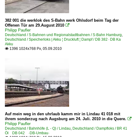
Dampfloks | Schmalspur
382 001 die werklok des S-Bahn werk Ohlsdorf beim Tag der
BR 99.32 · 321-332 · 2321-2331 · 099 901-903
Offenen Tür am 29.August 2010

Philipp Paufler
BR 99.51-60 · 516-608 · 1516-1608 · 099 701-713 sächs. IV 
Deutschland / S-Bahnen und Regionalstadtbahnen / S-Bahn Hamburg
,
Deutschland / Speicherloks | Akku ¦ Druckluft ¦ Dampf / DB 382 · DB Ka
BR 99.67-71 · 671-717 · 1671-1717 sächs. VI K
Akku
1396 1024x768 Px, 05.09.2010

BR 99.73-76 · 731-762 · 1731-1762 · 099 722-735 DR-Einheit
BR 99.77-79 · 771-794 · 1771-1794 · 099 736-757 sächs. VII 
Henschel Typ Riesa
Krauss 55 PS
Detailfotos
Anschriften, Logos
Bahnsteige
Auf mein weg in den uhrlaub kamm mir in Lindau 41 018 mit
ihrem sonderzug nach Augsburg am 24. Juli. 2010 in die Quere.

Philipp Paufler
Dieselloks | 92 80
Deutschland / Bahnhöfe (L - Q) / Lindau
,
Deutschland / Dampfloks / BR 41
Öl DB 042 ·DB-Umbau·
1 203 BR 203 DR 110 Umbau DR V 100.1 Private