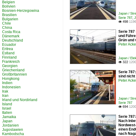
Belgien
Bolivien
Bosnien-Herzegowina
Japan / Str
Brasilien
Serie 787
,
J
Bulgarien
498
1196

Chile
China
Serie 787
Costa Rica
und Führe
Dänemark
Grün und 
Deutschland
Peter Ack
Ecuador
Eritrea
Estland
Finnland
Japan / Ele
Frankreich
322
1200

Georgien
Griechenland
Serie 787
Großbritannien
sind nich
Hongkong
Peter Ack
Indien
Indonesien
Irak
Iran
Japan / Str
Irland und Nordirland
Serie 787
Island
694
1200

Israel
Italien
Serie 787
Jamaika
Nach Inbe
Japan
Nordwest-
Jordanien
einen End
Jugoslawien
nach Naga
Kambodscha