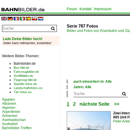
Forum
Kontakt
Impressum
Serie 787 Fotos
Bilder und Fotos von Eisenbahn und Z
Lade Deine Bilder hoch!
Jeder kann mitmachen, kostenlos!
Weitere Bilder-Themen:
Bahnbilder.de
Bus-bild.de
Fahrzeugbilder.de
Schiffbilder.de
Flugzeug-bild.de
auch einsortiert in: Alle
Staedte-fotos.de
×
Jahre: Alle
Landschaftsfotos.eu
Alle Kategorien
×
Tier-fotos.eu
Japan
Alle Jahre
Ägypten
2000
Albanien
1
2
nächste Seite
>>
2010
Algerien
Argentinien
Zwei Inte
Armenien
885 (mit
Aserbaidschan
Peter Ack
Australien
Bahnbilder-Treffen