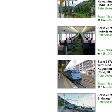
Kawaminam
HAUPTLI
Peter Ack
Japan / Stre
602
1200

Serie 787:
motorisie
Peter Ack
Japan / Ele
416
1200

Serie 787
wird, sind
Kagoshima
Chûô, 28.J
Peter Ack
Japan / Str
431
1200

Serie 787
Endwagen
Peter Ack