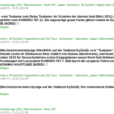
ktrotriebzüge (JR) | Wechselstrom / Serie 787
,
Japan / Strecken | JR Kyûshû / Nippô Linie (3
x900 Px, 20.05.2014

 - vom Tsubame zum Relay Tsubame: Im Schatten der damals bald (März 2011)
 geführt vom KUMORO 787-11. Die eigenartige graue Farbe glitzert violett i
IE (NORD)

ermann
ecken | JR Kyûshû / Kagoshima Linie (3)| Tosu - Kumamoto - Yatsushiro
,
Japan / Elektrotrie
x900 Px, 20.05.2014

 (Wechselstromtriebzüge 20kv/60Hz auf der Südinsel Kyûshû)- erst "Tsubame",
ehende Lücke im Shinkansen-Netz südlich von Hakata überbrückte), und heute
mber 2010 für Versuchsfahrten schon freigegebenen neuen Nord-Süd-Shinkan
 Frontwagen mit Luxusabteil KUMORO 787-7. Bild durch die verglaste Führers
GOSHIMA HAUPTLINIE (NORD)

ermann
ecken | JR Kyûshû / Kagoshima Linie (3)| Tosu - Kumamoto - Yatsushiro
,
Japan / Elektrotrie
x900 Px, 20.05.2014

 (Wechselstrom-Intercityzüge auf der Südinsel Kyûshû): Der motorisierte En
ermann
ktrotriebzüge (JR) | Wechselstrom / Serie 787
x768 Px, 13.01.2013
