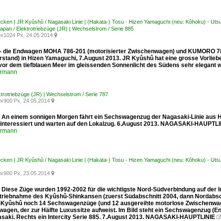
ecken | JR Kyûshû / Nagasaki Linie | (Hakata-) Tosu - Hizen Yamaguchi (neu: Kôhoku) - Ut
apan / Elektrotriebzüge (JR) | Wechselstrom / Serie 885
x1024 Px, 24.05.2014

 - die Endwagen MOHA 786-201 (motorisierter Zwischenwagen) und KUMORO 787
rstand) in Hizen Yamaguchi, 7.August 2013. JR Kyûshû hat eine grosse Vorlieb
vor dem tiefblauen Meer im gleissenden Sonnenlicht des Südens sehr elegant w
ermann
ktrotriebzüge (JR) | Wechselstrom / Serie 787
x900 Px, 24.05.2014

: An einem sonnigen Morgen fährt ein Sechswagenzug der Nagasaki-Linie aus
t interessiert und warten auf den Lokalzug. 6.August 2013. NAGASAKI-HAUPTLI
ermann
ecken | JR Kyûshû / Nagasaki Linie | (Hakata-) Tosu - Hizen Yamaguchi (neu: Kôhoku) - Ut
x900 Px, 23.05.2014

: Diese Züge wurden 1992-2002 für die wichtigste Nord-Südverbindung auf der
triebnahme des Kyûshû-Shinkansen (zuerst Südabschnitt 2004, dann Nordabschni
Kyûshû noch 14 Sechswagenzüge (und 12 ausgereihte motorlose Zwischenwage
wagen, der zur Hälfte Luxussitze aufweist. Im Bild steht ein Sechswagenzug 
saki. Rechts ein Intercity Serie 885. 7.August 2013. NAGASAKI-HAUPTLINIE