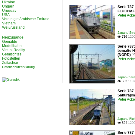
Ukraine
Ungarn
Serie 787
Uruguay
FLUGHAF
USA
Peter Ack
Vereinigte Arabische Emirate
Vietnam
Weißrussland
Japan / Str
716
1200

Neuzugänge
Gemälde
Modellbahn
Serie 787
Virtual Reality
bemalte H
Gemischtes
(NORD)

Fotostellen
Peter Ack
Zeitachse
Datenschutzerklärung
Japan / Str
553
1197

Serie 787
Sakurajim
Peter Ack
Japan / Ele
524
1200

Serie 787