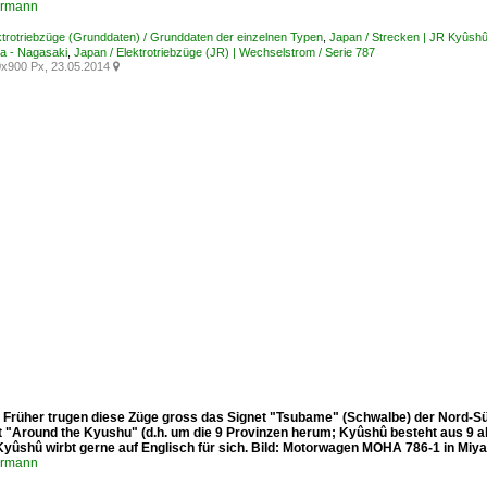
ermann
ktrotriebzüge (Grunddaten) / Grunddaten der einzelnen Typen
,
Japan / Strecken | JR Kyûshû
a - Nagasaki
,
Japan / Elektrotriebzüge (JR) | Wechselstrom / Serie 787
x900 Px, 23.05.2014

: Früher trugen diese Züge gross das Signet "Tsubame" (Schwalbe) der Nord-Süd
 "Around the Kyushu" (d.h. um die 9 Provinzen herum; Kyûshû besteht aus 9 alt
 Kyûshû wirbt gerne auf Englisch für sich. Bild: Motorwagen MOHA 786-1 in Miya
ermann