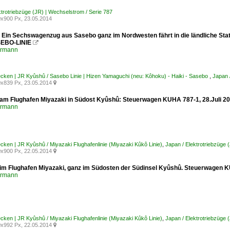
ktrotriebzüge (JR) | Wechselstrom / Serie 787
x900 Px, 23.05.2014
: Ein Sechswagenzug aus Sasebo ganz im Nordwesten fährt in die ländliche St
SEBO-LINIE

ermann
ecken | JR Kyûshû / Sasebo Linie | Hizen Yamaguchi (neu: Kôhoku) - Haiki - Sasebo
,
Japan 
x839 Px, 23.05.2014

 am Flughafen Miyazaki in Südost Kyûshû: Steuerwagen KUHA 787-1, 28.Juli
ermann
ecken | JR Kyûshû / Miyazaki Flughafenlinie (Miyazaki Kûkô Linie)
,
Japan / Elektrotriebzüge 
x900 Px, 22.05.2014

 im Flughafen Miyazaki, ganz im Südosten der Südinsel Kyûshû. Steuerwage
ermann
ecken | JR Kyûshû / Miyazaki Flughafenlinie (Miyazaki Kûkô Linie)
,
Japan / Elektrotriebzüge 
x992 Px, 22.05.2014
