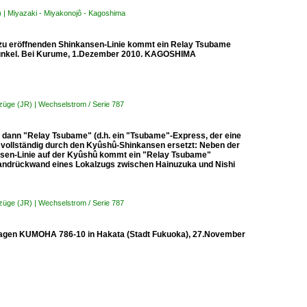
) | Miyazaki - Miyakonojô - Kagoshima
 zu eröffnenden Shinkansen-Linie kommt ein Relay Tsubame
m Dunkel. Bei Kurume, 1.Dezember 2010. KAGOSHIMA
bzüge (JR) | Wechselstrom / Serie 787
 dann "Relay Tsubame" (d.h. ein "Tsubame"-Express, der eine
 vollständig durch den Kyûshû-Shinkansen ersetzt: Neben der
sen-Linie auf der Kyûshû kommt ein "Relay Tsubame"
tandrückwand eines Lokalzugs zwischen Hainuzuka und Nishi
bzüge (JR) | Wechselstrom / Serie 787
dwagen KUMOHA 786-10 in Hakata (Stadt Fukuoka), 27.November