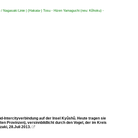
 / Nagasaki Linie | (Hakata-) Tosu - Hizen Yamaguchi (neu: Kôhoku) -
-Intercityverbindung auf der Insel Kyûshû. Heute tragen sie
en Provinzen), versinnbildlicht durch den Vogel, der im Kreis
zaki, 28.Juli 2013.
