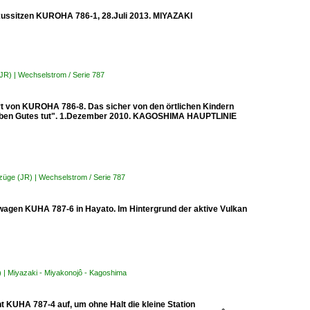
xussitzen KUROHA 786-1, 28.Juli 2013. MIYAZAKI
(JR) | Wechselstrom / Serie 787
t von KUROHA 786-8. Das sicher von den örtlichen Kindern
as Leben Gutes tut". 1.Dezember 2010. KAGOSHIMA HAUPTLINIE
bzüge (JR) | Wechselstrom / Serie 787
rwagen KUHA 787-6 in Hayato. Im Hintergrund der aktive Vulkan
) | Miyazaki - Miyakonojô - Kagoshima
t KUHA 787-4 auf, um ohne Halt die kleine Station