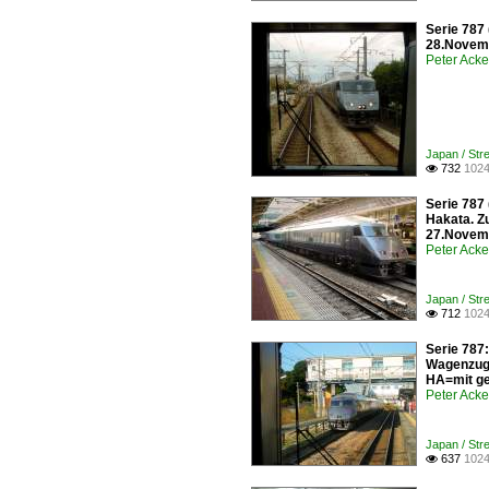
Serie 787
28.Novemb
Peter Ack
Japan / Str
732
1024

Serie 787
Hakata. Z
27.Novem
Peter Ack
Japan / Str
712
1024

Serie 787:
Wagenzug 
HA=mit ge
Peter Ack
Japan / Str
637
1024
