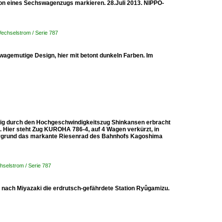
tion eines Sechswagenzugs markieren. 28.Juli 2013. NIPPÔ-
Wechselstrom / Serie 787
 wagemutige Design, hier mit betont dunkeln Farben. Im
ndig durch den Hochgeschwindigkeitszug Shinkansen erbracht
t. Hier steht Zug KUROHA 786-4, auf 4 Wagen verkürzt, in
ntergrund das markante Riesenrad des Bahnhofs Kagoshima
hselstrom / Serie 787
 nach Miyazaki die erdrutsch-gefährdete Station Ryûgamizu.