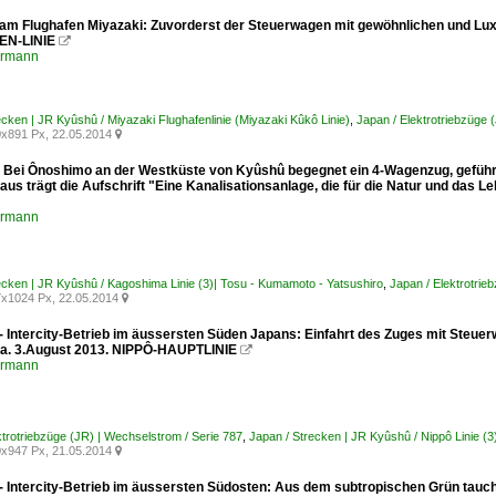
 am Flughafen Miyazaki: Zuvorderst der Steuerwagen mit gewöhnlichen und Lu
EN-LINIE

ermann
ecken | JR Kyûshû / Miyazaki Flughafenlinie (Miyazaki Kûkô Linie)
,
Japan / Elektrotriebzüge 
x891 Px, 22.05.2014

: Bei Ônoshimo an der Westküste von Kyûshû begegnet ein 4-Wagenzug, geführ
aus trägt die Aufschrift "Eine Kanalisationsanlage, die für die Natur und d
ermann
ecken | JR Kyûshû / Kagoshima Linie (3)| Tosu - Kumamoto - Yatsushiro
,
Japan / Elektrotrie
x1024 Px, 22.05.2014

 - Intercity-Betrieb im äussersten Süden Japans: Einfahrt des Zuges mit Steue
a. 3.August 2013. NIPPÔ-HAUPTLINIE

ermann
ktrotriebzüge (JR) | Wechselstrom / Serie 787
,
Japan / Strecken | JR Kyûshû / Nippô Linie (3
x947 Px, 21.05.2014

 - Intercity-Betrieb im äussersten Südosten: Aus dem subtropischen Grün tauch