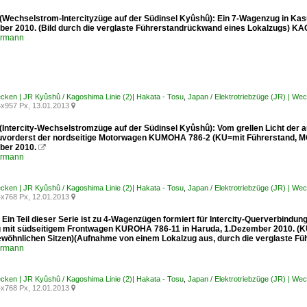
 (Wechselstrom-Intercityzüge auf der Südinsel Kyûshû): Ein 7-Wagenzug in Ka
er 2010. (Bild durch die verglaste Führerstandrückwand eines Lokalzugs)
ermann
ecken | JR Kyûshû / Kagoshima Linie (2)| Hakata - Tosu
,
Japan / Elektrotriebzüge (JR) | Wec
x957 Px, 13.01.2013

 (Intercity-Wechselstromzüge auf der Südinsel Kyûshû): Vom grellen Licht der
uvorderst der nordseitige Motorwagen KUMOHA 786-2 (KU=mit Führerstand, MO=
ber 2010.

ermann
ecken | JR Kyûshû / Kagoshima Linie (2)| Hakata - Tosu
,
Japan / Elektrotriebzüge (JR) | Wec
x768 Px, 12.01.2013

 Ein Teil dieser Serie ist zu 4-Wagenzügen formiert für Intercity-Querverbindun
mit südseitigem Frontwagen KUROHA 786-11 in Haruda, 1.Dezember 2010. (KU
wöhnlichen Sitzen)(Aufnahme von einem Lokalzug aus, durch die verglast
ermann
ecken | JR Kyûshû / Kagoshima Linie (2)| Hakata - Tosu
,
Japan / Elektrotriebzüge (JR) | Wec
x768 Px, 12.01.2013
