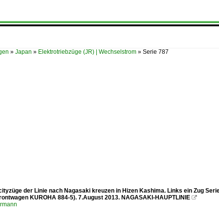
ügen
»
Japan
»
Elektrotriebzüge (JR) | Wechselstrom
»
Serie 787
rcityzüge der Linie nach Nagasaki kreuzen in Hizen Kashima. Links ein Zug Ser
 Frontwagen KUROHA 884-5). 7.August 2013. NAGASAKI-HAUPTLINIE

ermann