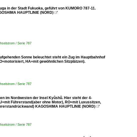
suga in der Stadt Fukuoka, geführt von KUMORO 787-11.
 KAGOSHIMA HAUPTLINIE (NORD)

hselstrom / Serie 787
 aufgehenden Sonne beleuchtet steht ein Zug im Hauptbahnhof
motorisiert, HA=mit gewöhnlichen Sitzplätzen).
hselstrom / Serie 787
gen im Nordwesten der Insel Kyûshû. Hier steht der 4-
=mit Führerstand(aber ohne Motor), RO=mit Luxussitzen,
e Führerstandrückwand) KAGOSHIMA HAUPTLINIE (NORD)

hselstrom / Serie 787