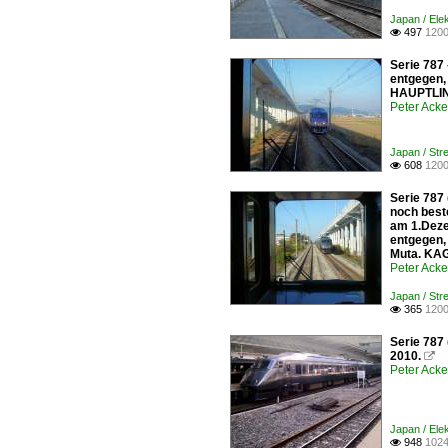
Japan / Ele
497
1200

Serie 787
entgegen,
HAUPTLIN
Peter Ack
Japan / Str
608
1200

Serie 787
noch best
am 1.Deze
entgegen,
Muta. KA
Peter Ack
Japan / Str
365
1200

Serie 787
2010.

Peter Ack
Japan / Ele
948
1024
