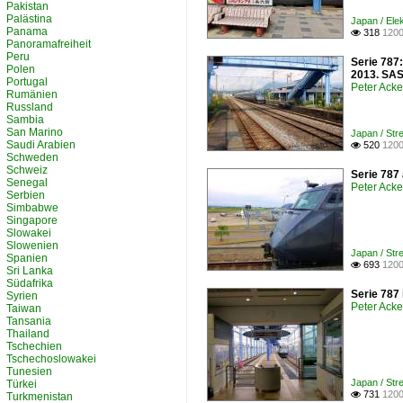
Pakistan
Palästina
Japan / Ele
Panama
318
1200

Panoramafreiheit
Peru
Serie 787
Polen
2013. SA
Portugal
Peter Ack
Rumänien
Russland
Sambia
San Marino
Japan / Str
Saudi Arabien
520
1200

Schweden
Schweiz
Serie 787
Senegal
Peter Ack
Serbien
Simbabwe
Singapore
Slowakei
Slowenien
Japan / Str
Spanien
693
1200

Sri Lanka
Südafrika
Serie 787
Syrien
Peter Ack
Taiwan
Tansania
Thailand
Tschechien
Tschechoslowakei
Tunesien
Japan / Str
Türkei
731
1200

Turkmenistan