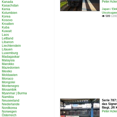
Peter Ack
Kanada
Kasachstan
Kenia
Japan / Ele
Kolumbien
Utsutsugaw
589
1200
Korea

Kosovo
Kroatien
Kuba
Kuwait
Laos
Lettland
Libanon
Liechtenstein
Litauen
Luxemburg
Madagaskar
Malaysia
Marokko
Mazedonien
Mexiko
Moldawien
Monaco
Mongolei
Montenegro
Mosambik
Myanmar | Burma
Namibia
Serie 787
Neuseeland
das Signet
Niederlande
fliegt. JR
Nordkorea
Peter Ack
Norwegen
Österreich