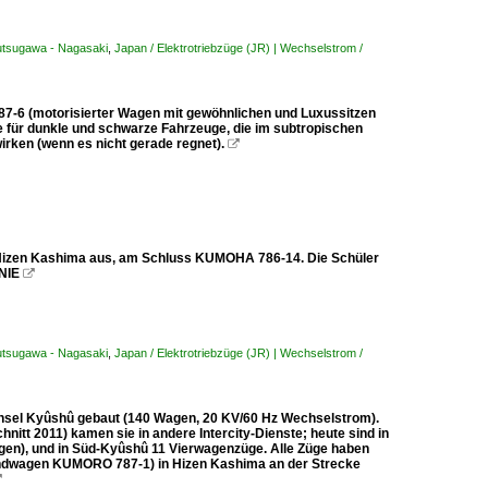
sutsugawa - Nagasaki
,
Japan / Elektrotriebzüge (JR) | Wechselstrom /
-6 (motorisierter Wagen mit gewöhnlichen und Luxussitzen
e für dunkle und schwarze Fahrzeuge, die im subtropischen
irken (wenn es nicht gerade regnet).

 Hizen Kashima aus, am Schluss KUMOHA 786-14. Die Schüler
NIE

sutsugawa - Nagasaki
,
Japan / Elektrotriebzüge (JR) | Wechselstrom /
 Insel Kyûshû gebaut (140 Wagen, 20 KV/60 Hz Wechselstrom).
tt 2011) kamen sie in andere Intercity-Dienste; heute sind in
n), und in Süd-Kyûshû 11 Vierwagenzüge. Alle Züge haben
(Endwagen KUMORO 787-1) in Hizen Kashima an der Strecke
