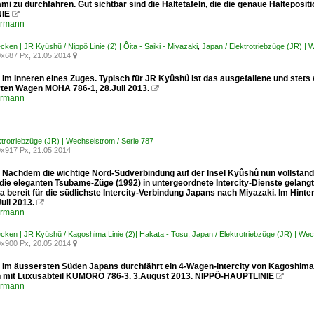
i zu durchfahren. Gut sichtbar sind die Haltetafeln, die die genaue Halteposi
NIE

ermann
cken | JR Kyûshû / Nippô Linie (2) | Ôita - Saiki - Miyazaki
,
Japan / Elektrotriebzüge (JR) | 
x687 Px, 21.05.2014

 Im Inneren eines Zuges. Typisch für JR Kyûshû ist das ausgefallene und stets
rten Wagen MOHA 786-1, 28.Juli 2013.

ermann
ktrotriebzüge (JR) | Wechselstrom / Serie 787
x917 Px, 21.05.2014
: Nachdem die wichtige Nord-Südverbindung auf der Insel Kyûshû nun vollstä
 die eleganten Tsubame-Züge (1992) in untergeordnete Intercity-Dienste gelang
 bereit für die südlichste Intercity-Verbindung Japans nach Miyazaki. Im Hi
uli 2013.

ermann
ecken | JR Kyûshû / Kagoshima Linie (2)| Hakata - Tosu
,
Japan / Elektrotriebzüge (JR) | Wec
x900 Px, 20.05.2014

: Im äussersten Süden Japans durchfährt ein 4-Wagen-Intercity von Kagoshima
 mit Luxusabteil KUMORO 786-3. 3.August 2013. NIPPÔ-HAUPTLINIE

ermann