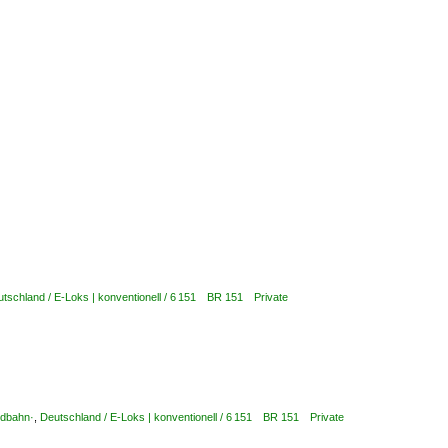
tschland / E-Loks | konventionell / 6 151 BR 151 Private
ldbahn·
,
Deutschland / E-Loks | konventionell / 6 151 BR 151 Private