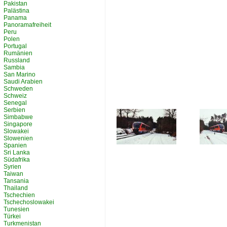
Pakistan
Palästina
Panama
Panoramafreiheit
Peru
Polen
Portugal
Rumänien
Russland
Sambia
San Marino
Saudi Arabien
Schweden
Schweiz
Senegal
Serbien
Simbabwe
Singapore
Slowakei
Slowenien
Spanien
Sri Lanka
Südafrika
Syrien
Taiwan
Tansania
Thailand
Tschechien
Tschechoslowakei
Tunesien
Türkei
Turkmenistan