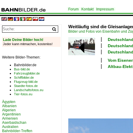
Forum
Kontakt
Impressum
Weitläufig sind die Gleisanlagen
Bilder und Fotos von Eisenbahn und Z
Deutschland
Lade Deine Bilder hoch!
Jeder kann mitmachen, kostenlos!
Deutschland
Deutschland
Weitere Bilder-Themen:
Vom Eisener
Bahnbilder.de
Altbau-Elek
Bus-bild.de
Fahrzeugbilder.de
Schiffbilder.de
Flugzeug-bild.de
Staedte-fotos.de
Landschaftsfotos.eu
Tier-fotos.eu
Ägypten
Albanien
Algerien
Argentinien
Armenien
Aserbaidschan
Australien
Bahnbilder-Treffen