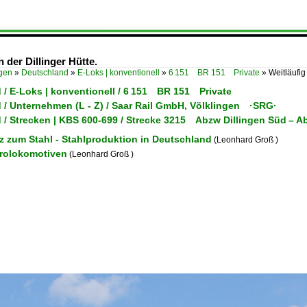
 der Dillinger Hütte.
ügen
»
Deutschland
»
E-Loks | konventionell
»
6 151 BR 151 Private
»
Weitläufig
 / E-Loks | konventionell / 6 151 BR 151 Private
 / Unternehmen (L - Z) / Saar Rail GmbH, Völklingen ·SRG·
 / Strecken | KBS 600-699 / Strecke 3215 Abzw Dillingen Süd – A
z zum Stahl - Stahlproduktion in Deutschland
(Leonhard Groß )
trolokomotiven
(Leonhard Groß )