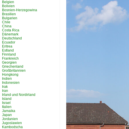
Belgien
Bolivien
Bosnien-Herzegowina
Brasilien
Bulgarien
Chile
China
Costa Rica
Dänemark
Deutschland
Ecuador
Eritrea
Estland
Finnland
Frankreich
Georgien
Griechenland
Großbritannien
Hongkong
Indien
Indonesien
Irak
Iran
Irland und Nordirland
Island
Israel
Italien
Jamaika
Japan
Jordanien
Jugoslawien
Kambodscha