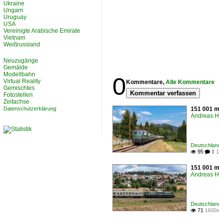
Ukraine
Ungarn
Uruguay
USA
Vereinigte Arabische Emirate
Vietnam
Weißrussland
Neuzugänge
Gemälde
Modellbahn
0
Virtual Reality
Kommentare,
Alle Kommentare
Gemischtes
Kommentar verfassen
Fotostellen
Zeitachse
Datenschutzerklärung
151 001 mi
Andreas H
Deutschland
95
1

 1
151 001 m
Andreas H
Deutschland
71
1600x
