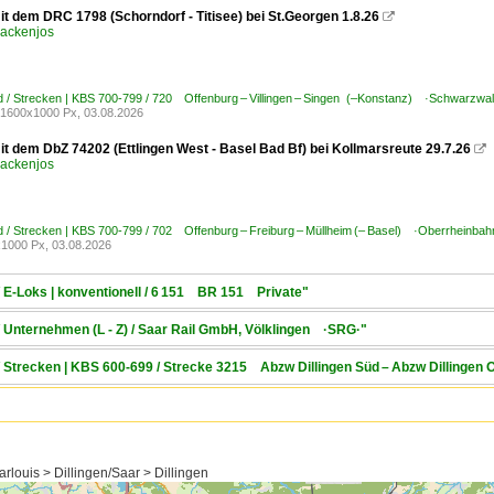
it dem DRC 1798 (Schorndorf - Titisee) bei St.Georgen 1.8.26

ackenjos
 / Strecken | KBS 700-799 / 720 Offenburg – Villingen – Singen (–Konstanz) ·Schwarzwa
1600x1000 Px, 03.08.2026
it dem DbZ 74202 (Ettlingen West - Basel Bad Bf) bei Kollmarsreute 29.7.26

ackenjos
 / Strecken | KBS 700-799 / 702 Offenburg – Freiburg – Müllheim (– Basel) ·Oberrheinbah
1000 Px, 03.08.2026
/ E-Loks | konventionell / 6 151 BR 151 Private"
/ Unternehmen (L - Z) / Saar Rail GmbH, Völklingen ·SRG·"
/ Strecken | KBS 600-699 / Strecke 3215 Abzw Dillingen Süd – Abzw Dillingen 
louis > Dillingen/Saar > Dillingen