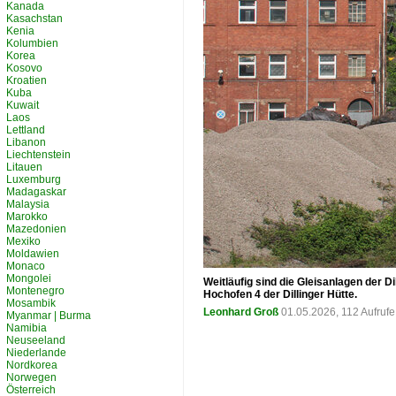
Kanada
Kasachstan
Kenia
Kolumbien
Korea
Kosovo
Kroatien
Kuba
Kuwait
Laos
Lettland
Libanon
Liechtenstein
Litauen
Luxemburg
Madagaskar
Malaysia
Marokko
Mazedonien
Mexiko
Moldawien
Monaco
Mongolei
Weitläufig sind die Gleisanlagen der 
Montenegro
Hochofen 4 der Dillinger Hütte.
Mosambik
Leonhard Groß
01.05.2026, 112 Aufruf
Myanmar | Burma
Namibia
Neuseeland
Niederlande
Nordkorea
Norwegen
Österreich