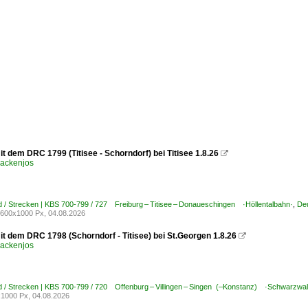
t dem DRC 1799 (Titisee - Schorndorf) bei Titisee 1.8.26

ackenjos
 / Strecken | KBS 700-799 / 727 Freiburg – Titisee – Donaueschingen ·Höllentalbahn·
,
Deu
600x1000 Px, 04.08.2026
it dem DRC 1798 (Schorndorf - Titisee) bei St.Georgen 1.8.26

ackenjos
 / Strecken | KBS 700-799 / 720 Offenburg – Villingen – Singen (–Konstanz) ·Schwarzwa
1000 Px, 04.08.2026