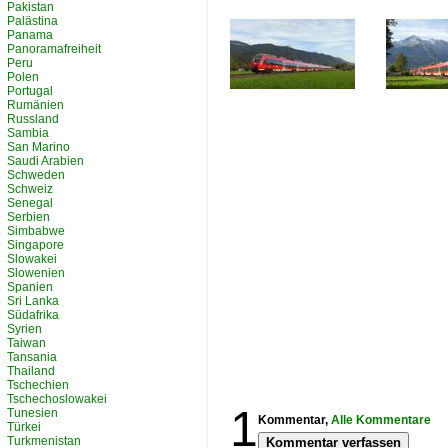
Pakistan
Palästina
Panama
Panoramafreiheit
Peru
Polen
Portugal
Rumänien
Russland
Sambia
San Marino
Saudi Arabien
Schweden
Schweiz
Senegal
Serbien
Simbabwe
Singapore
Slowakei
Slowenien
Spanien
Sri Lanka
Südafrika
Syrien
Taiwan
Tansania
Thailand
Tschechien
Tschechoslowakei
1
Tunesien
Kommentar,
Alle Kommentare
Türkei
Turkmenistan
Kommentar verfassen