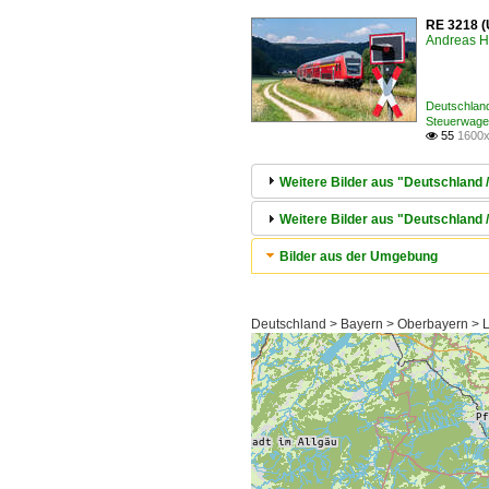
RE 3218 (
Andreas H
Deutschland
Steuerwage
55
1600x

Weitere Bilder aus "Deutschland
Weitere Bilder aus "Deutschland
Bilder aus der Umgebung
Deutschland > Bayern > Oberbayern > L