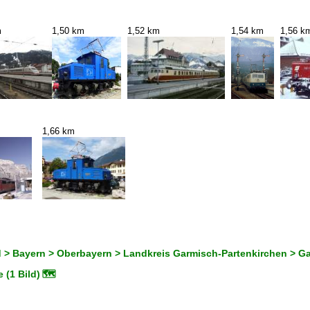
m
1,50 km
1,52 km
1,54 km
1,56 k
1,66 km
 > Bayern > Oberbayern > Landkreis Garmisch-Partenkirchen > G
 (1 Bild)
🗺