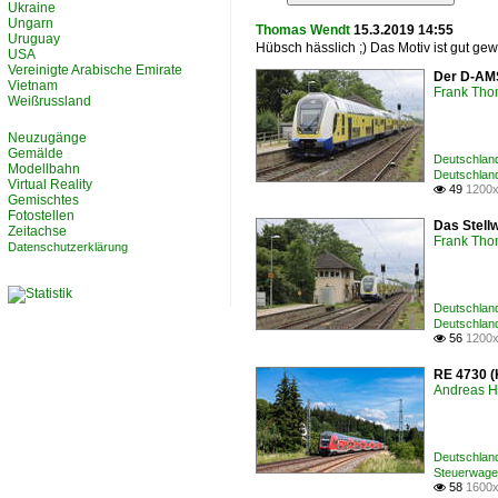
Ukraine
Ungarn
Thomas Wendt
15.3.2019 14:55
Uruguay
Hübsch hässlich ;) Das Motiv ist gut gewä
USA
Vereinigte Arabische Emirate
Der D-AMS
Vietnam
Frank Th
Weißrussland
Neuzugänge
Gemälde
Deutschland
Modellbahn
Deutschland
Virtual Reality
49
1200x

Gemischtes
Fotostellen
Das Stell
Zeitachse
Frank Th
Datenschutzerklärung
Deutschland
Deutschland
56
1200x

RE 4730 (
Andreas H
Deutschland
Steuerwage
58
1600x
