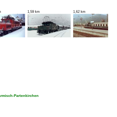
m
1,59 km
1,62 km
armisch-Partenkirchen