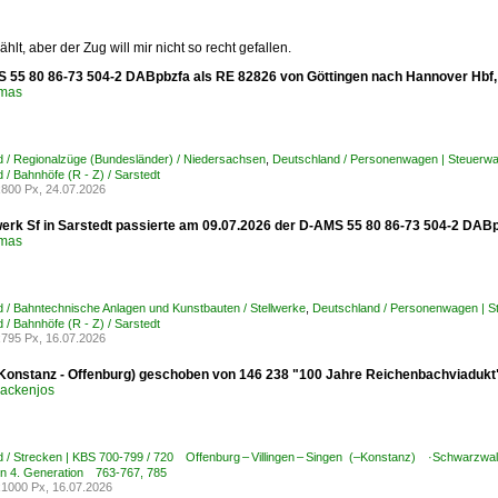
hlt, aber der Zug will mir nicht so recht gefallen.
 55 80 86-73 504-2 DABpbzfa als RE 82826 von Göttingen nach Hannover Hbf, 
omas
 / Regionalzüge (Bundesländer) / Niedersachsen
,
Deutschland / Personenwagen | Steuerw
 / Bahnhöfe (R - Z) / Sarstedt
800 Px, 24.07.2026
werk Sf in Sarstedt passierte am 09.07.2026 der D-AMS 55 80 86-73 504-2 DAB
omas
 / Bahntechnische Anlagen und Kunstbauten / Stellwerke
,
Deutschland / Personenwagen | S
 / Bahnhöfe (R - Z) / Sarstedt
795 Px, 16.07.2026
Konstanz - Offenburg) geschoben von 146 238 "100 Jahre Reichenbachviadukt" 
ackenjos
 / Strecken | KBS 700-799 / 720 Offenburg – Villingen – Singen (–Konstanz) ·Schwarzwa
n 4. Generation 763-767, 785
1000 Px, 16.07.2026