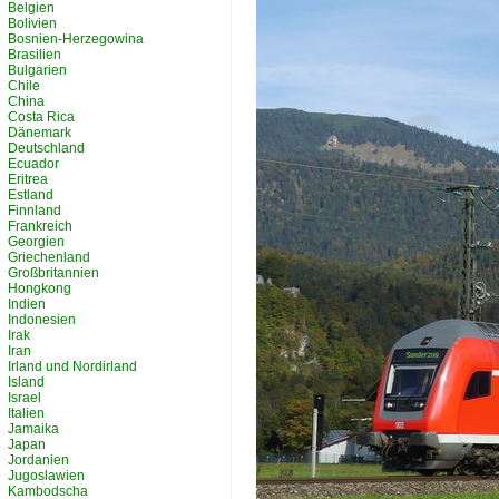
Belgien
Bolivien
Bosnien-Herzegowina
Brasilien
Bulgarien
Chile
China
Costa Rica
Dänemark
Deutschland
Ecuador
Eritrea
Estland
Finnland
Frankreich
Georgien
Griechenland
Großbritannien
Hongkong
Indien
Indonesien
Irak
Iran
Irland und Nordirland
Island
Israel
Italien
Jamaika
Japan
Jordanien
Jugoslawien
Kambodscha