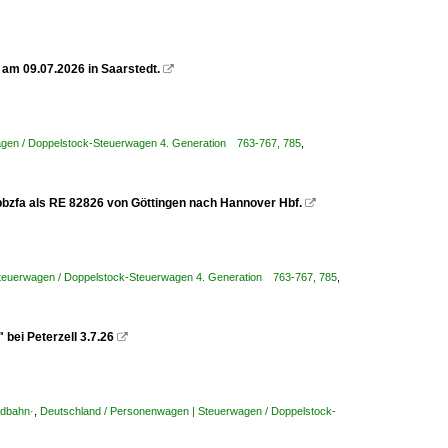
am 09.07.2026 in Saarstedt.

agen / Doppelstock-Steuerwagen 4. Generation 763-767, 785
,
pbzfa als RE 82826 von Göttingen nach Hannover Hbf.

teuerwagen / Doppelstock-Steuerwagen 4. Generation 763-767, 785
,
bei Peterzell 3.7.26

ldbahn·
,
Deutschland / Personenwagen | Steuerwagen / Doppelstock-