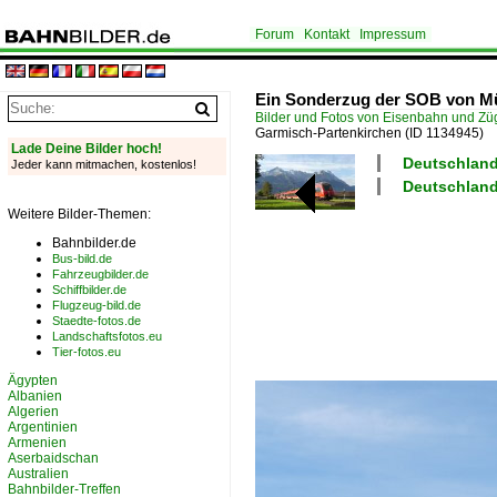
Forum
Kontakt
Impressum
Ein Sonderzug der SOB von Mü
Bilder und Fotos von Eisenbahn und Z
Garmisch-Partenkirchen
(ID 1134945)
Lade Deine Bilder hoch!
Deutschland
Jeder kann mitmachen, kostenlos!
Deutschland
Weitere Bilder-Themen:
Bahnbilder.de
Bus-bild.de
Fahrzeugbilder.de
Schiffbilder.de
Flugzeug-bild.de
Staedte-fotos.de
Landschaftsfotos.eu
Tier-fotos.eu
Ägypten
Albanien
Algerien
Argentinien
Armenien
Aserbaidschan
Australien
Bahnbilder-Treffen