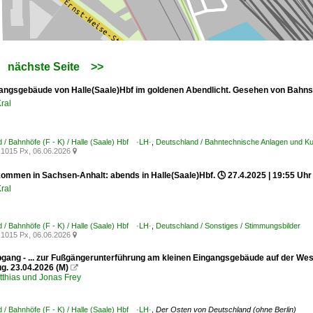
nächste Seite
>>
ngsgebäude von Halle(Saale)Hbf im goldenen Abendlicht. Gesehen von Bahnstei
ral
 / Bahnhöfe (F - K) / Halle (Saale) Hbf ·LH·
,
Deutschland / Bahntechnische Anlagen und K
1015 Px, 06.06.2026

llkommen in Sachsen-Anhalt: abends in Halle(Saale)Hbf. 🕓 27.4.2025 | 19:55 Uhr
ral
 / Bahnhöfe (F - K) / Halle (Saale) Hbf ·LH·
,
Deutschland / Sonstiges / Stimmungsbilder
1015 Px, 06.06.2026

gang - ... zur Fußgängerunterführung am kleinen Eingangsgebäude auf der West
g. 23.04.2026 (M)

tthias und Jonas Frey
 / Bahnhöfe (F - K) / Halle (Saale) Hbf ·LH·
,
Der Osten von Deutschland (ohne Berlin)