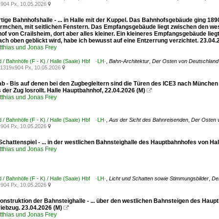
904 Px, 10.05.2026

tige Bahnhofshalle - ... in Halle mit der Kuppel. Das Bahnhofsgebäude ging 1890
ürmchen, mit seitlichen Fenstern. Das Empfangsgebäude liegt zwischen den wes
f von Crailsheim, dort aber alles kleiner. Ein kleineres Empfangsgebäude liegt
ch oben geblickt wird, habe ich bewusst auf eine Entzerrung verzichtet. 23.04.
tthias und Jonas Frey
 / Bahnhöfe (F - K) / Halle (Saale) Hbf ·LH·
,
Bahn-Architektur
,
Der Osten von Deutschland 
1319x904 Px, 10.05.2026

 ab - Bis auf denen bei den Zugbegleitern sind die Türen des ICE3 nach Münch
 der Zug losrollt. Halle Hauptbahnhof, 22.04.2026 (M)

tthias und Jonas Frey
 / Bahnhöfe (F - K) / Halle (Saale) Hbf ·LH·
,
Aus der Sicht des Bahnreisenden
,
Der Osten v
904 Px, 10.05.2026

Schattenspiel - ... in der westlichen Bahnsteighalle des Hauptbahnhofes von Hal
tthias und Jonas Frey
 / Bahnhöfe (F - K) / Halle (Saale) Hbf ·LH·
,
Licht und Schatten sowie Stimmungsbilder
,
De
904 Px, 10.05.2026

onstruktion der Bahnsteighalle - ... über den westlichen Bahnsteigen des Haupt
riebzug. 23.04.2026 (M)

tthias und Jonas Frey