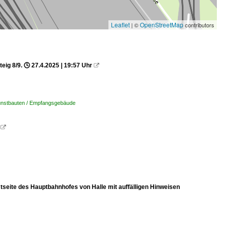
Leaflet
OpenStreetMap
| ©
contributors
g 8/9. 🕓 27.4.2025 | 19:57 Uhr

unstbauten / Empfangsgebäude

seite des Hauptbahnhofes von Halle mit auffälligen Hinweisen