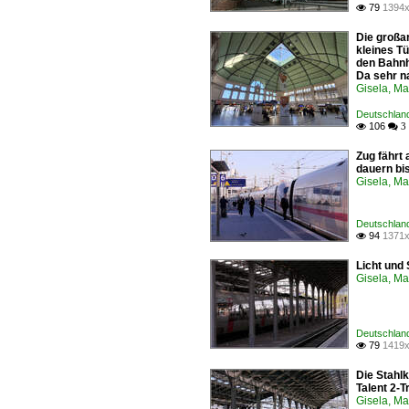
79
1394x

Die großar
kleines T
den Bahnho
Da sehr na
Gisela, Ma
Deutschland
106

 3
Zug fährt
dauern bis
Gisela, Ma
Deutschland
94
1371x

Licht und 
Gisela, Ma
Deutschland
79
1419x

Die Stahlk
Talent 2-T
Gisela, Ma