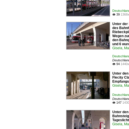
Deutschland
39
1368x

Unter der
des Bahnh
Riebeckpl
Wegen zum
den Bahng
und 6 wur
Gisela, Ma
Deutschland
Deutschland
94
1440x

Unter den
Flecity Cl
Empfangsg
Gisela, Ma
Deutschlan
Deutschlan
147
1430

Unter den
Bahnsteig
Tageslicht
Gisela, Ma