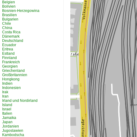
Belgien
Bolivien
Bosnien-Herzegowina
Brasilien
Bulgarien
Chile
China
Costa Rica
Dänemark
Deutschland
Ecuador
Eritrea
Estland
Finnland
Frankreich
Georgien
Griechenland
Großbritannien
Hongkong
Indien
Indonesien
Irak
Iran
Irland und Nordirland
Island
Israel
Italien
Jamaika
Japan
Jordanien
Jugoslawien
Kambodscha