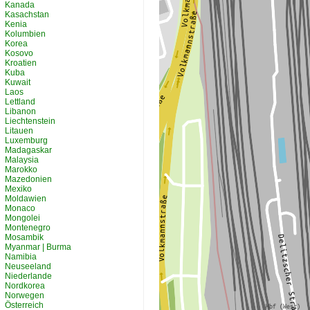
Kanada
Kasachstan
Kenia
Kolumbien
Korea
Kosovo
Kroatien
Kuba
Kuwait
Laos
Lettland
Libanon
Liechtenstein
Litauen
Luxemburg
Madagaskar
Malaysia
Marokko
Mazedonien
Mexiko
Moldawien
Monaco
Mongolei
Montenegro
Mosambik
Myanmar | Burma
Namibia
Neuseeland
Niederlande
Nordkorea
Norwegen
Österreich