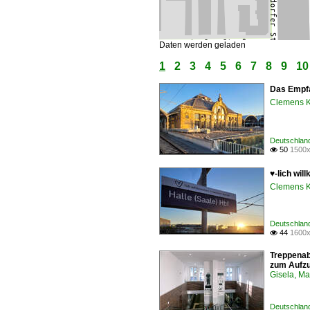
Daten werden geladen
1
2
3
4
5
6
7
8
9
10
Das Empfa
Clemens K
Deutschland
50
1500x

♥️-lich wi
Clemens K
Deutschland
44
1600x

Treppenab
zum Aufzu
Gisela, Ma
Deutschland