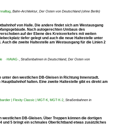
nalltag
,
Bahn-Architektur
,
Der Osten von Deutschland (ohne Berlin)
uptbahnhof von Halle. Die andere findet sich am Westausgang
Empfangsgebäude. Nach autogerechten Umbaus des
 verschoben auf der Ebene des Kreisverkehrs mit weiten
eckplatz tiefer gelegt und auch die neue Haltestelle unter
 Auch die zweite Haltestelle am Westausgang für die Linien 2
alle ·HAVAG·
,
Straßenbahnen in Deutschland
,
Der Osten von
 unter den westlichen DB-Gleisen in Richtung Innenstadt.
 Hauptbahnhof halten. Eine zweite Haltestelle gibt es direkt am
ardier | Flexity Classic | MGT-K, MGT-K-2
,
Straßenbahnen in
n westlichen DB-Gleisen. Über Treppen können die dortigen
4 und 5 bringt ein schmales Oberlichtband etwas zusätzliches