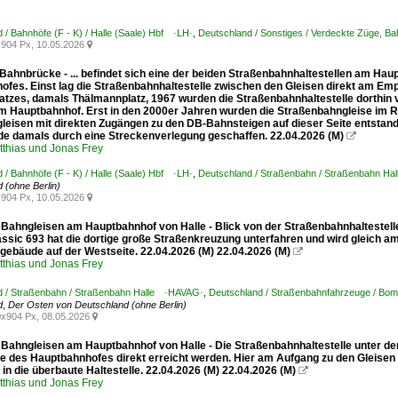
 / Bahnhöfe (F - K) / Halle (Saale) Hbf ·LH·
,
Deutschland / Sonstiges / Verdeckte Züge, Bah
904 Px, 10.05.2026

 Bahnbrücke - ... befindet sich eine der beiden Straßenbahnhaltestellen am Ha
ofes. Einst lag die Straßenbahnhaltestelle zwischen den Gleisen direkt am 
atzes, damals Thälmannplatz, 1967 wurden die Straßenbahnhaltestelle dorthin
 Hauptbahnhof. Erst in den 2000er Jahren wurden die Straßenbahngleise im Rieb
leisen mit direkten Zugängen zu den DB-Bahnsteigen auf dieser Seite entstand.
de damals durch eine Streckenverlegung geschaffen. 22.04.2026 (M)

tthias und Jonas Frey
 / Bahnhöfe (F - K) / Halle (Saale) Hbf ·LH·
,
Deutschland / Straßenbahn / Straßenbahn H
 (ohne Berlin)
904 Px, 10.05.2026

 Bahngleisen am Hauptbahnhof von Halle - Blick von der Straßenbahnhaltestelle
assic 693 hat die dortige große Straßenkreuzung unterfahren und wird gleich am
ebäude auf der Westseite. 22.04.2026 (M) 22.04.2026 (M)

tthias und Jonas Frey
d / Straßenbahn / Straßenbahn Halle ·HAVAG·
,
Deutschland / Straßenbahnfahrzeuge / Bomb
d
,
Der Osten von Deutschland (ohne Berlin)
x904 Px, 08.05.2026

 Bahngleisen am Hauptbahnhof von Halle - Die Straßenbahnhaltestelle unter de
e des Hauptbahnhofes direkt erreicht werden. Hier am Aufgang zu den Gleisen 
 in die überbaute Haltestelle. 22.04.2026 (M) 22.04.2026 (M)

tthias und Jonas Frey