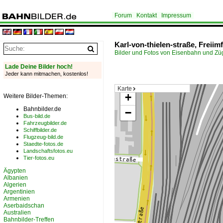
Forum
Kontakt
Impressum
Karl-von-thielen-straße, Freii
Bilder und Fotos von Eisenbahn und Z
Lade Deine Bilder hoch!
Jeder kann mitmachen, kostenlos!
Karte
+
Weitere Bilder-Themen:
Bahnbilder.de
−
Bus-bild.de
Fahrzeugbilder.de
Schiffbilder.de
Flugzeug-bild.de
Staedte-fotos.de
Landschaftsfotos.eu
Tier-fotos.eu
Ägypten
Albanien
Algerien
Argentinien
Armenien
Aserbaidschan
Australien
Bahnbilder-Treffen