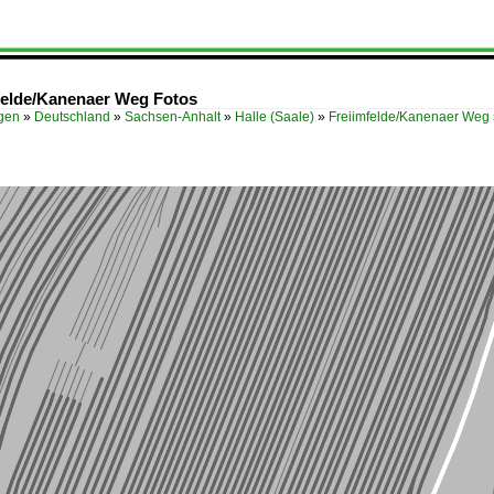
mfelde/Kanenaer Weg Fotos
ügen
»
Deutschland
»
Sachsen-Anhalt
»
Halle (Saale)
»
Freiimfelde/Kanenaer Weg