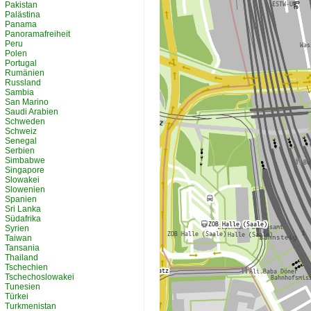
Pakistan
Palästina
Panama
Panoramafreiheit
Peru
Polen
Portugal
Rumänien
Russland
Sambia
San Marino
Saudi Arabien
Schweden
Schweiz
Senegal
Serbien
Simbabwe
Singapore
Slowakei
Slowenien
Spanien
Sri Lanka
Südafrika
Syrien
Taiwan
Tansania
Thailand
Tschechien
Tschechoslowakei
Tunesien
Türkei
Turkmenistan