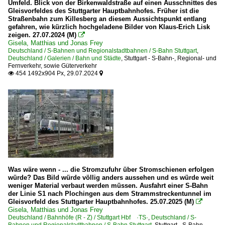
Umfeld. Blick von der Birkenwaldstraße auf einen Ausschnittes des
Gleisvorfeldes des Stuttgarter Hauptbahnhofes. Früher ist die
Straßenbahn zum Killesberg an diesem Aussichtspunkt entlang
gefahren, wie kürzlich hochgeladene Bilder von Klaus-Erich Lisk
zeigen. 27.07.2024 (M)

Gisela, Matthias und Jonas Frey
Deutschland / S-Bahnen und Regionalstadtbahnen / S-Bahn Stuttgart
,
Deutschland / Galerien / Bahn und Städte
,
Stuttgart - S-Bahn-, Regional- und
Fernverkehr, sowie Güterverkehr
454 1492x904 Px, 29.07.2024


Was wäre wenn - ... die Stromzufuhr über Stromschienen erfolgen
würde? Das Bild würde völlig anders aussehen und es würde weit
weniger Material verbaut werden müssen. Ausfahrt einer S-Bahn
der Linie S1 nach Plochingen aus dem Strammstreckentunnel im
Gleisvorfeld des Stuttgarter Hauptbahnhofes. 25.07.2025 (M)

Gisela, Matthias und Jonas Frey
Deutschland / Bahnhöfe (R - Z) / Stuttgart Hbf ·TS·
,
Deutschland / S-
Bahnen und Regionalstadtbahnen / S-Bahn Stuttgart
,
Stuttgart - S-Bahn-,