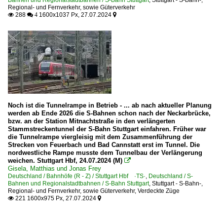
Regional- und Fernverkehr, sowie Güterverkehr
288
1600x1037 Px, 27.07.2024

 4

Noch ist die Tunnelrampe in Betrieb - ... ab nach aktueller Planung
werden ab Ende 2026 die S-Bahnen schon nach der Neckarbrücke,
bzw. an der Station Mitnachtstraße in den verlängerten
Stammstreckentunnel der S-Bahn Stuttgart einfahren. Früher war
die Tunnelrampe viergleisig mit dem Zusammenführung der
Strecken von Feuerbach und Bad Cannstatt erst im Tunnel. Die
nordwestliche Rampe musste dem Tunnelbau der Verlängerung
weichen. Stuttgart Hbf, 24.07.2024 (M)

Gisela, Matthias und Jonas Frey
Deutschland / Bahnhöfe (R - Z) / Stuttgart Hbf ·TS·
,
Deutschland / S-
Bahnen und Regionalstadtbahnen / S-Bahn Stuttgart
,
Stuttgart - S-Bahn-,
Regional- und Fernverkehr, sowie Güterverkehr
,
Verdeckte Züge
221 1600x975 Px, 27.07.2024

