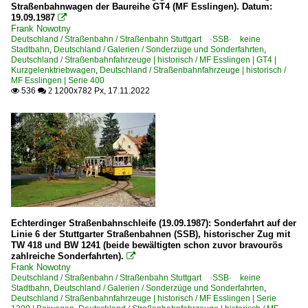
Straßenbahnwagen der Baureihe GT4 (MF Esslingen). Datum:
19.09.1987

Frank Nowotny
Deutschland / Straßenbahn / Straßenbahn Stuttgart ·SSB· keine
Stadtbahn
,
Deutschland / Galerien / Sonderzüge und Sonderfahrten
,
Deutschland / Straßenbahnfahrzeuge | historisch / MF Esslingen | GT4 |
Kurzgelenktriebwagen
,
Deutschland / Straßenbahnfahrzeuge | historisch /
MF Esslingen | Serie 400
536
1200x782 Px, 17.11.2022

 2
Echterdinger Straßenbahnschleife (19.09.1987): Sonderfahrt auf der
Linie 6 der Stuttgarter Straßenbahnen (SSB), historischer Zug mit
TW 418 und BW 1241 (beide bewältigten schon zuvor bravourös
zahlreiche Sonderfahrten).

Frank Nowotny
Deutschland / Straßenbahn / Straßenbahn Stuttgart ·SSB· keine
Stadtbahn
,
Deutschland / Galerien / Sonderzüge und Sonderfahrten
,
Deutschland / Straßenbahnfahrzeuge | historisch / MF Esslingen | Serie